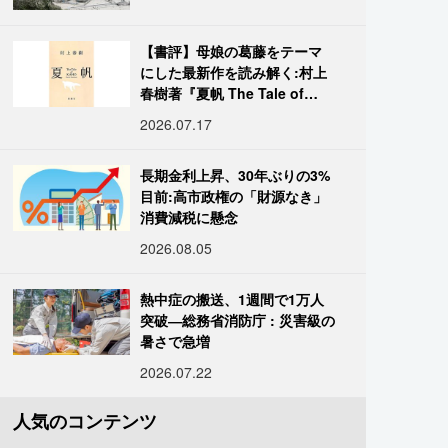
【書評】母娘の葛藤をテーマ
にした最新作を読み解く:村上
春樹著『夏帆 The Tale of
KAHO』
2026.07.17
長期金利上昇、30年ぶりの3%
目前:高市政権の「財源なき」
消費減税に懸念
2026.08.05
熱中症の搬送、1週間で1万人
突破―総務省消防庁 : 災害級の
暑さで急増
2026.07.22
人気のコンテンツ