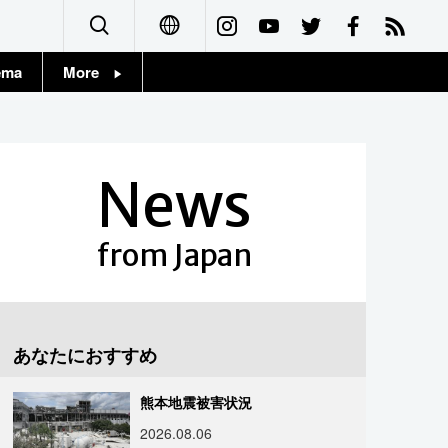
ema
More
English
Topics
简体字
Images
News
繁體字
People
Français
from Japan
東京
Español
お知らせ
العربية
あなたにおすすめ
Русский
熊本地震被害状況
2026.08.06