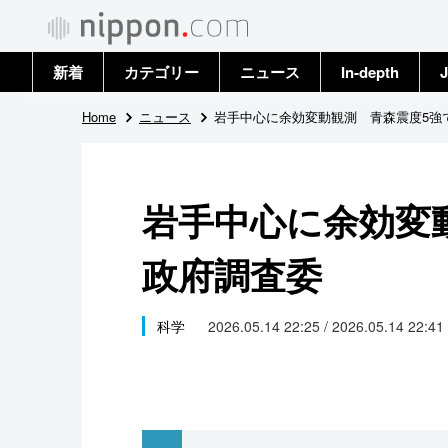
新着
カテゴリー
ニュース
In-depth
J
政治・外交
トップ
Home
ニュース
岩手中心に余効変動観測 青森震度5強
経済・ビジネス
アーカイブ
岩手中心に余効変
国際
政府調査委
社会
文化
科学
2026.05.14 22:25 / 2026.05.14 22:41
科学・技術
暮らし