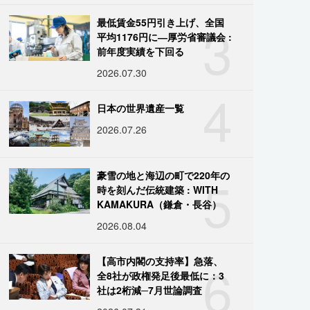
3
最低賃金55円引き上げ、全国
平均1176円に―厚労省審議会 :
前年度実績を下回る
2026.07.30
4
日本の世界遺産一覧
2026.07.26
5
豪雪の地と海辺の町で220年の
時を刻んだ伝統建築 : WITH
KAMAKURA（鎌倉・長谷）
2026.08.04
6
【高市内閣の支持率】急落、
全8社が政権発足後最低に：3
社は2桁減─7月世論調査