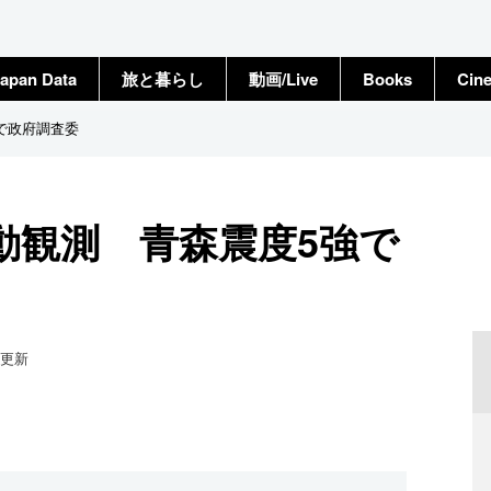
apan Data
旅と暮らし
動画/Live
Books
Cin
で政府調査委
動観測 青森震度5強で
更新