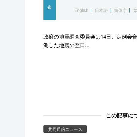
スポーツ・東京2020
English
日本語
简体字
政府の地震調査委員会は14日、定例会合
測した地震の翌日...
この記事に
共同通信ニュース