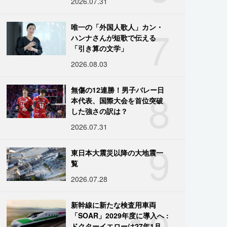
2026.07.31
7
唯一の「外国人歌人」カン・
ハンナさんが短歌で伝える
「引き算の文学」
2026.08.03
8
無傷の12連勝！男子バレー日
本代表、国際大会を首位突破
した強さの訳は？
2026.07.31
9
東日本大震災以降の大地震一
覧
2026.07.28
10
新幹線に新たな検査用車両
「SOAR」2029年度に導入へ :
ドクターイエローは27年1月に