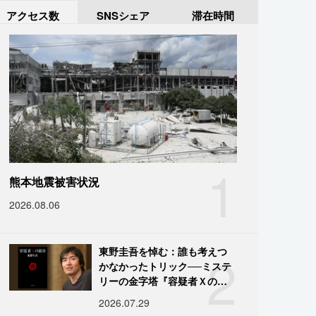
アクセス数
SNSシェア
滞在時間
1
熊本地震被害状況
2026.08.06
2
東野圭吾を悼む：誰も考えつ
かなかったトリック──ミステ
リーの金字塔『容疑者Ｘの献
身』の舞台裏
2026.07.29