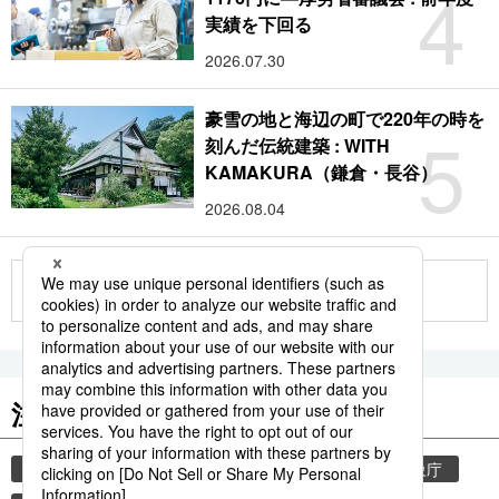
4
実績を下回る
2026.07.30
豪雪の地と海辺の町で220年の時を
5
刻んだ伝統建築 : WITH
KAMAKURA（鎌倉・長谷）
2026.08.04
もっと見る
注目のキーワード
共同通信ニュース
気象・災害
災害
気象庁