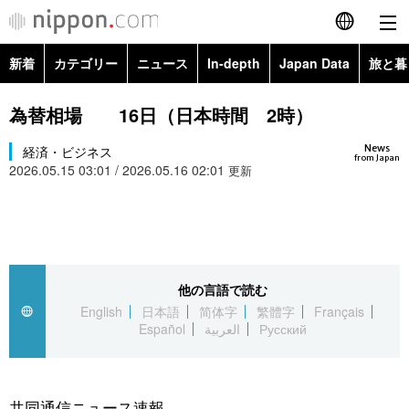
新着
カテゴリー
ニュース
In-depth
Japan Data
旅と暮
English
政治・外交
Topics
為替相場 16日（日本時間 2時）
简体字
News
経済・ビジネス
経済・ビジネス
Images
繁體字
from Japan
2026.05.15 03:01 / 2026.05.16 02:01
更新
カテゴリー
国際・海外
People
Français
政治・外交
ニュース
社会
東京
Español
経済・ビジネス
トップ
In-depth
他の言語で読む
文化
お知らせ
العربية
English
日本語
简体字
繁體字
Français
Español
العربية
Русский
国際
アーカイブ
Japan Data
科学・技術
Русский
社会
旅と暮らし
暮らし
共同通信ニュース速報