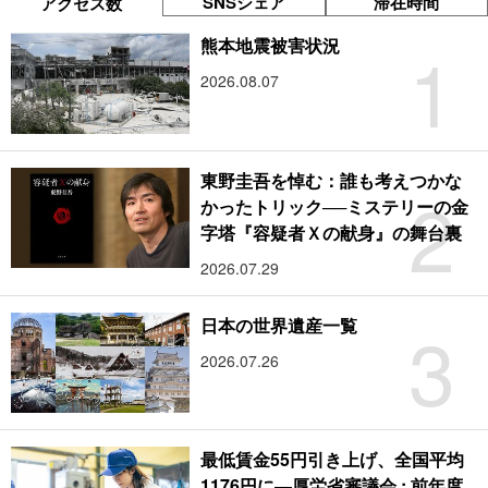
SNSシェア
滞在時間
アクセス数
1
熊本地震被害状況
2026.08.07
東野圭吾を悼む：誰も考えつかな
2
かったトリック──ミステリーの金
字塔『容疑者Ｘの献身』の舞台裏
2026.07.29
3
日本の世界遺産一覧
2026.07.26
最低賃金55円引き上げ、全国平均
1176円に―厚労省審議会 : 前年度