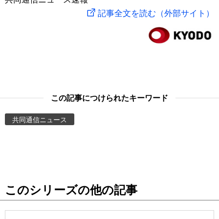
記事全文を読む（外部サイト）
スポーツ・東京2020
文化
動画/Live
科学・技術
Books
暮らし
Cinema
この記事につけられたキーワード
スポーツ・東京2020
Topics
共同通信ニュース
Images
People
東京
このシリーズの他の記事
お知らせ