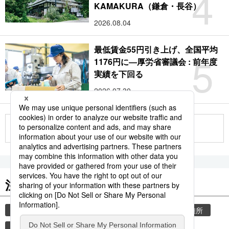
4
KAMAKURA（鎌倉・長谷）
2026.08.04
最低賃金55円引き上げ、全国平均
5
1176円に―厚労省審議会 : 前年度
実績を下回る
2026.07.30
もっと見る
注目のキーワード
共同通信ニュース
気象・災害
災害
避難所
自然災害
観光
気象庁
旅