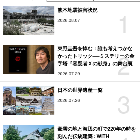
1
熊本地震被害状況
2026.08.07
東野圭吾を悼む：誰も考えつかな
2
かったトリック──ミステリーの金
字塔『容疑者Ｘの献身』の舞台裏
2026.07.29
3
日本の世界遺産一覧
2026.07.26
豪雪の地と海辺の町で220年の時を
刻んだ伝統建築 : WITH