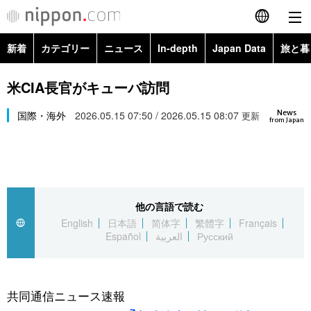
新着
カテゴリー
ニュース
In-depth
Japan Data
旅と暮
English
政治・外交
Topics
米CIA長官がキューバ訪問
简体字
News
経済・ビジネス
国際・海外
2026.05.15 07:50 / 2026.05.15 08:07
Images
更新
繁體字
from Japan
カテゴリー
国際・海外
People
Français
政治・外交
ニュース
社会
東京
Español
他の言語で読む
経済・ビジネス
トップ
In-depth
文化
お知らせ
English
日本語
简体字
繁體字
Français
العربية
Español
العربية
Русский
国際
アーカイブ
Japan Data
科学・技術
Русский
社会
旅と暮らし
暮らし
共同通信ニュース速報