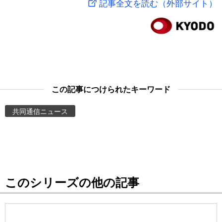
記事全文を読む（外部サイト）
スポーツ・東京2020
文化
動画/Live
科学・技術
Books
暮らし
Cinema
この記事につけられたキーワード
スポーツ・東京2020
Topics
共同通信ニュース
Images
People
このシリーズの他の記事
東京
お知らせ