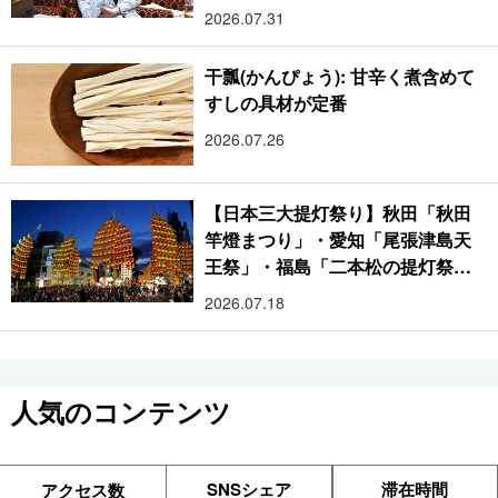
2026.07.31
干瓢(かんぴょう): 甘辛く煮含めて
すしの具材が定番
2026.07.26
【日本三大提灯祭り】秋田「秋田
竿燈まつり」・愛知「尾張津島天
王祭」・福島「二本松の提灯祭
り」:おびただしい灯火が夜空を照
2026.07.18
らす光の祭典
人気のコンテンツ
SNSシェア
滞在時間
アクセス数