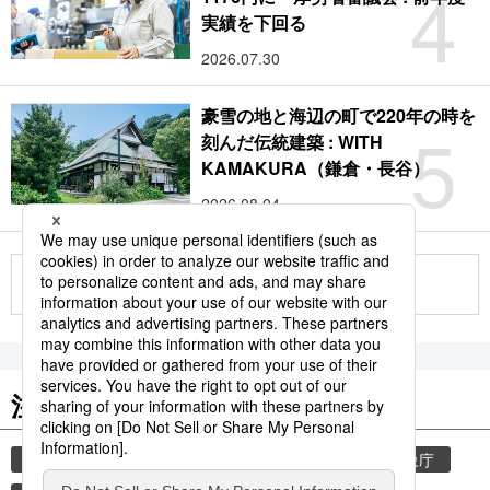
4
実績を下回る
2026.07.30
豪雪の地と海辺の町で220年の時を
5
刻んだ伝統建築 : WITH
KAMAKURA（鎌倉・長谷）
2026.08.04
もっと見る
注目のキーワード
共同通信ニュース
気象・災害
災害
気象庁