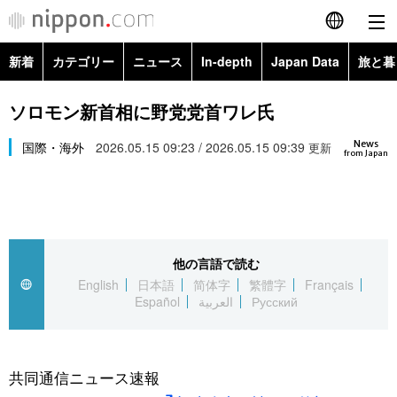
新着
カテゴリー
ニュース
In-depth
Japan Data
旅と暮
English
政治・外交
Topics
ソロモン新首相に野党党首ワレ氏
简体字
News
経済・ビジネス
国際・海外
2026.05.15 09:23 / 2026.05.15 09:39
Images
更新
繁體字
from Japan
カテゴリー
国際・海外
People
Français
政治・外交
ニュース
社会
東京
Español
他の言語で読む
経済・ビジネス
トップ
In-depth
文化
お知らせ
English
日本語
简体字
繁體字
Français
العربية
Español
العربية
Русский
国際
アーカイブ
Japan Data
科学・技術
Русский
社会
旅と暮らし
暮らし
共同通信ニュース速報