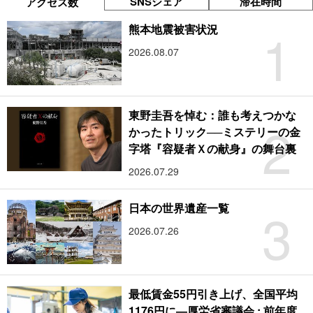
SNSシェア
滞在時間
アクセス数
1
熊本地震被害状況
2026.08.07
東野圭吾を悼む：誰も考えつかな
2
かったトリック──ミステリーの金
字塔『容疑者Ｘの献身』の舞台裏
2026.07.29
3
日本の世界遺産一覧
2026.07.26
最低賃金55円引き上げ、全国平均
1176円に―厚労省審議会 : 前年度