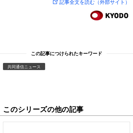
記事全文を読む（外部サイト）
スポーツ・東京2020
文化
動画/Live
科学・技術
Books
暮らし
Cinema
この記事につけられたキーワード
スポーツ・東京2020
Topics
共同通信ニュース
Images
People
このシリーズの他の記事
東京
お知らせ