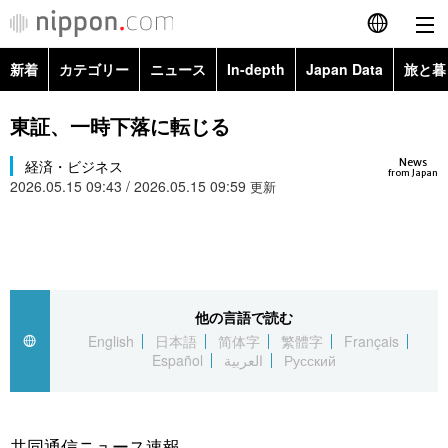
新着
カテゴリー
ニュース
In-depth
Japan Data
旅と暮
English
政治・外交
Topics
東証、一時下落に転じる
简体字
News
経済・ビジネス
経済・ビジネス
Images
繁體字
from Japan
2026.05.15 09:43 / 2026.05.15 09:59
更新
カテゴリー
国際・海外
People
Français
政治・外交
ニュース
社会
東京
Español
経済・ビジネス
トップ
In-depth
他の言語で読む
文化
お知らせ
العربية
English
日本語
简体字
繁體字
Français
Español
العربية
Русский
国際
アーカイブ
Japan Data
科学・技術
Русский
社会
旅と暮らし
暮らし
共同通信ニュース速報