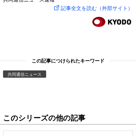
記事全文を読む（外部サイト）
スポーツ・東京2020
文化
動画/Live
科学・技術
Books
暮らし
Cinema
この記事につけられたキーワード
スポーツ・東京2020
Topics
共同通信ニュース
Images
People
東京
このシリーズの他の記事
お知らせ