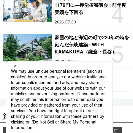
4
1176円に―厚労省審議会 : 前年度
実績を下回る
2026.07.30
豪雪の地と海辺の町で220年の時を
5
刻んだ伝統建築 : WITH
KAMAKURA（鎌倉・長谷）
2026.08.04
もっと見る
注目のキーワード
共同通信ニュース
気象・災害
災害
気象庁