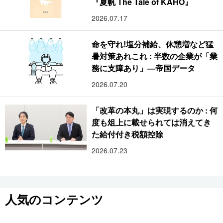
『夏帆 The Tale of KAHO』
2026.07.17
命を守れ!塩分補給、休憩増など猛
暑対策あれこれ : 半数の企業が「業
務に支障あり」―帝国データ
2026.07.20
「改革の本丸」は実現するのか : 何
度も俎上に載せられては消えてき
た給付付き税額控除
2026.07.23
人気のコンテンツ