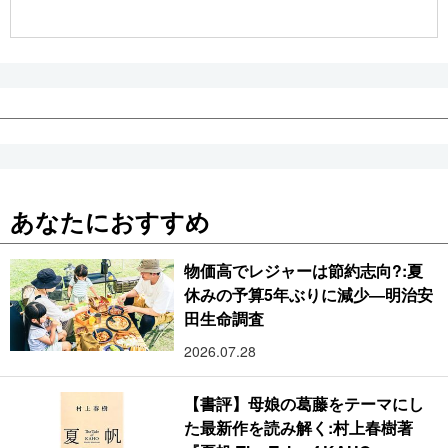
公式SNS
あなたにおすすめ
物価高でレジャーは節約志向?:夏
休みの予算5年ぶりに減少―明治安
田生命調査
2026.07.28
【書評】母娘の葛藤をテーマにし
た最新作を読み解く:村上春樹著