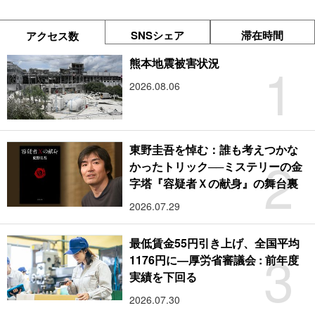
SNSシェア
滞在時間
アクセス数
1
熊本地震被害状況
2026.08.06
東野圭吾を悼む：誰も考えつかな
2
かったトリック──ミステリーの金
字塔『容疑者Ｘの献身』の舞台裏
2026.07.29
最低賃金55円引き上げ、全国平均
3
1176円に―厚労省審議会 : 前年度
実績を下回る
2026.07.30