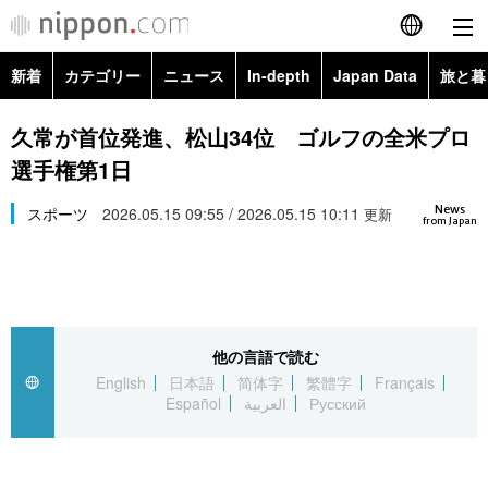
新着
カテゴリー
ニュース
In-depth
Japan Data
旅と暮
English
政治・外交
Topics
久常が首位発進、松山34位 ゴルフの全米プロ
简体字
選手権第1日
経済・ビジネス
Images
繁體字
カテゴリー
News
スポーツ
2026.05.15 09:55 / 2026.05.15 10:11
更新
from Japan
国際・海外
People
Français
政治・外交
ニュース
社会
東京
Español
経済・ビジネス
トップ
In-depth
文化
お知らせ
العربية
他の言語で読む
English
日本語
简体字
繁體字
Français
国際
アーカイブ
Japan Data
科学・技術
Español
العربية
Русский
Русский
社会
旅と暮らし
暮らし