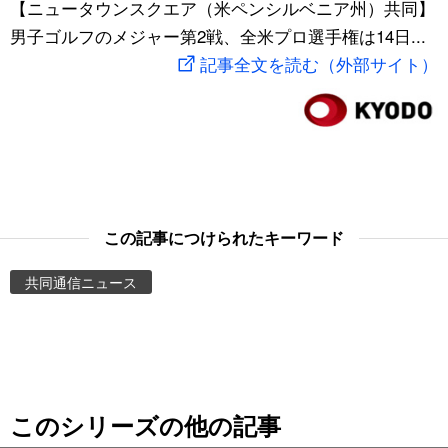
【ニュータウンスクエア（米ペンシルベニア州）共同】
スポーツ・東京2020
文化
動画/Live
男子ゴルフのメジャー第2戦、全米プロ選手権は14日...
記事全文を読む（外部サイト）
科学・技術
Books
暮らし
Cinema
スポーツ・東京2020
Topics
この記事につけられたキーワード
Images
共同通信ニュース
People
東京
このシリーズの他の記事
お知らせ