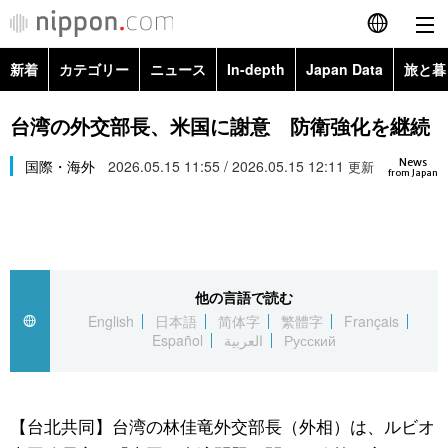
新着
カテゴリー
ニュース
In-depth
Japan Data
旅と暮
English
政治・外交
Topics
台湾の外交部長、米国に謝意 防衛強化を継続
简体字
News
経済・ビジネス
国際・海外
2026.05.15 11:55 / 2026.05.15 12:11
Images
更新
繁體字
from Japan
カテゴリー
国際・海外
People
Français
政治・外交
ニュース
社会
東京
Español
他の言語で読む
経済・ビジネス
トップ
In-depth
文化
お知らせ
English
日本語
简体字
繁體字
Français
العربية
Español
العربية
Русский
国際
アーカイブ
Japan Data
科学・技術
Русский
社会
旅と暮らし
暮らし
【台北共同】台湾の林佳竜外交部長（外相）は、ルビオ