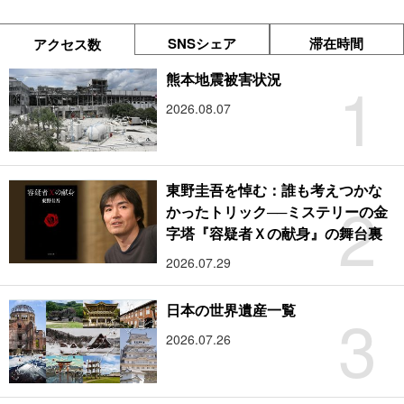
SNSシェア
滞在時間
アクセス数
1
熊本地震被害状況
2026.08.07
東野圭吾を悼む：誰も考えつかな
2
かったトリック──ミステリーの金
字塔『容疑者Ｘの献身』の舞台裏
2026.07.29
3
日本の世界遺産一覧
2026.07.26