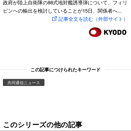
政府が陸上自衛隊の88式地対艦誘導弾について、フィリ
スポーツ・東京2020
文化
動画/Live
ピンへの輸出を検討していることが15日、関係者へ...
記事全文を読む（外部サイト）
科学・技術
Books
暮らし
Cinema
スポーツ・東京2020
Topics
この記事につけられたキーワード
Images
共同通信ニュース
People
東京
このシリーズの他の記事
お知らせ