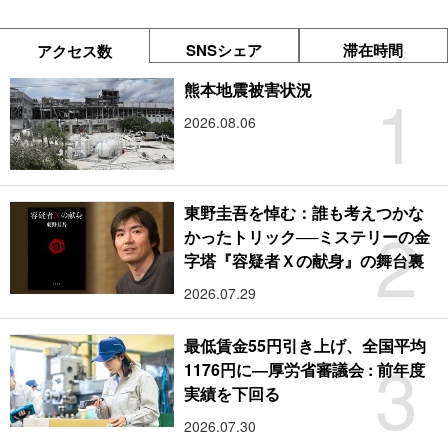
SNSシェア
滞在時間
アクセス数
1
熊本地震被害状況
2026.08.06
東野圭吾を悼む：誰も考えつかな
2
かったトリック──ミステリーの金
字塔『容疑者Ｘの献身』の舞台裏
2026.07.29
最低賃金55円引き上げ、全国平均
3
1176円に―厚労省審議会 : 前年度
実績を下回る
2026.07.30