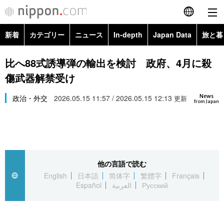
新着
カテゴリー
ニュース
In-depth
Japan Data
旅と暮
English
政治・外交
Topics
比へ88式誘導弾の輸出を検討 政府、4月に殺
简体字
傷武器解禁受け
経済・ビジネス
Images
繁體字
カテゴリー
News
政治・外交
2026.05.15 11:57 / 2026.05.15 12:13
更新
from Japan
国際・海外
People
Français
政治・外交
ニュース
社会
東京
Español
経済・ビジネス
トップ
In-depth
文化
お知らせ
العربية
他の言語で読む
English
日本語
简体字
繁體字
Français
国際
アーカイブ
Japan Data
科学・技術
Español
العربية
Русский
Русский
社会
旅と暮らし
暮らし