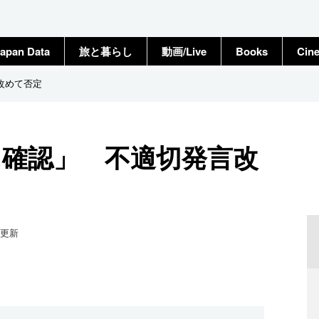
apan Data
旅と暮らし
動画/Live
Books
Cin
改めて否定
に確認」 不適切発言改
更新