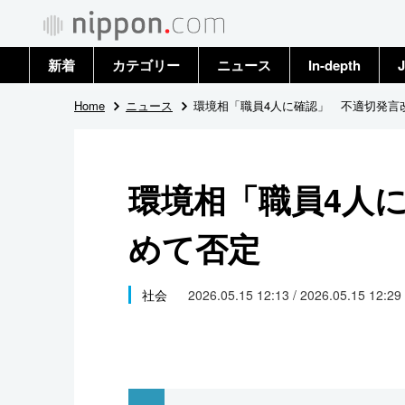
新着
カテゴリー
ニュース
In-depth
J
政治・外交
トップ
Home
ニュース
環境相「職員4人に確認」 不適切発言
経済・ビジネス
アーカイブ
環境相「職員4人
国際
めて否定
社会
文化
社会
2026.05.15 12:13 / 2026.05.15 12:29
科学・技術
暮らし