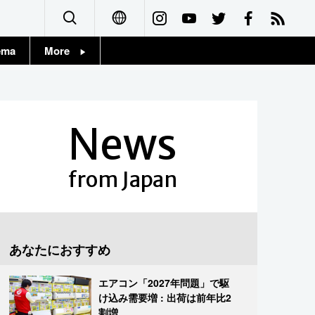
ema
More
English
Topics
简体字
Images
News
繁體字
People
Français
from Japan
東京
Español
お知らせ
العربية
あなたにおすすめ
Русский
エアコン「2027年問題」で駆
け込み需要増 : 出荷は前年比2
割増