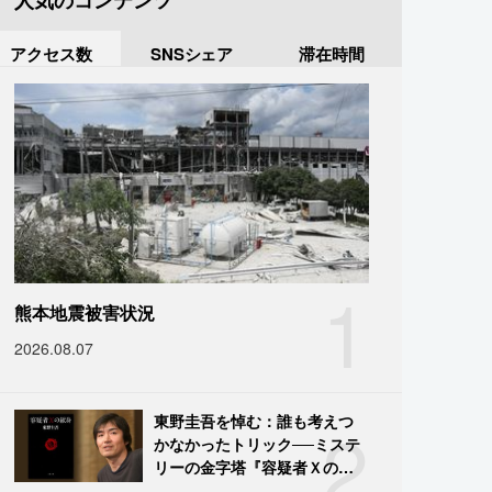
人気のコンテンツ
アクセス数
SNSシェア
滞在時間
1
熊本地震被害状況
2026.08.07
2
東野圭吾を悼む：誰も考えつ
かなかったトリック──ミステ
リーの金字塔『容疑者Ｘの献
身』の舞台裏