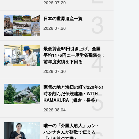
2026.07.29
3
日本の世界遺産一覧
2026.07.26
4
最低賃金55円引き上げ、全国
平均1176円に―厚労省審議会 :
前年度実績を下回る
2026.07.30
5
豪雪の地と海辺の町で220年の
時を刻んだ伝統建築 : WITH
KAMAKURA（鎌倉・長谷）
2026.08.04
6
唯一の「外国人歌人」カン・
ハンナさんが短歌で伝える
「引き算の文学」