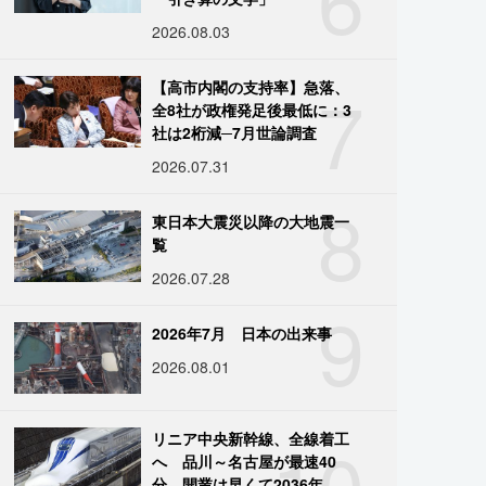
2026.08.03
7
【高市内閣の支持率】急落、
全8社が政権発足後最低に：3
社は2桁減─7月世論調査
2026.07.31
8
東日本大震災以降の大地震一
覧
2026.07.28
9
2026年7月 日本の出来事
2026.08.01
10
リニア中央新幹線、全線着工
へ 品川～名古屋が最速40
分、開業は早くて2036年