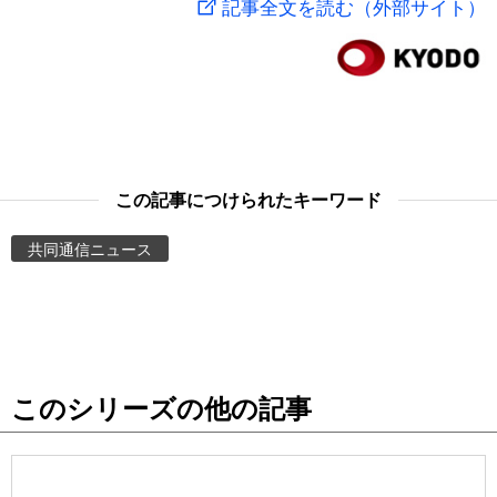
記事全文を読む（外部サイト）
スポーツ・東京2020
文化
動画/Live
科学・技術
Books
暮らし
Cinema
この記事につけられたキーワード
スポーツ・東京2020
Topics
共同通信ニュース
Images
People
このシリーズの他の記事
東京
お知らせ