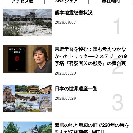
SNSシェア
滞在時間
アクセス数
1
熊本地震被害状況
2026.08.07
東野圭吾を悼む：誰も考えつかな
2
かったトリック──ミステリーの金
字塔『容疑者Ｘの献身』の舞台裏
2026.07.29
3
日本の世界遺産一覧
2026.07.26
豪雪の地と海辺の町で220年の時を
刻んだ伝統建築 : WITH