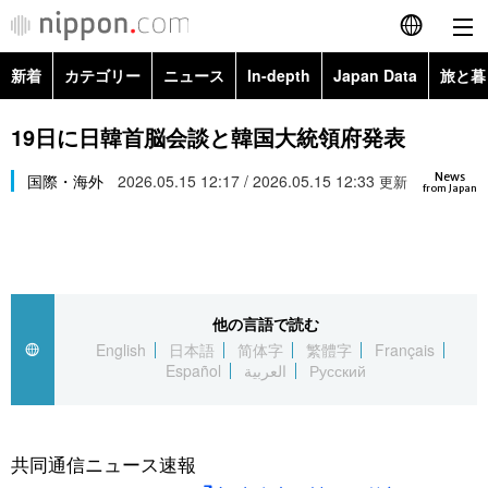
新着
カテゴリー
ニュース
In-depth
Japan Data
旅と暮
English
政治・外交
Topics
19日に日韓首脳会談と韓国大統領府発表
简体字
News
経済・ビジネス
国際・海外
2026.05.15 12:17 / 2026.05.15 12:33
Images
更新
繁體字
from Japan
カテゴリー
国際・海外
People
Français
政治・外交
ニュース
社会
東京
Español
他の言語で読む
経済・ビジネス
トップ
In-depth
文化
お知らせ
English
日本語
简体字
繁體字
Français
العربية
Español
العربية
Русский
国際
アーカイブ
Japan Data
科学・技術
Русский
社会
旅と暮らし
暮らし
共同通信ニュース速報