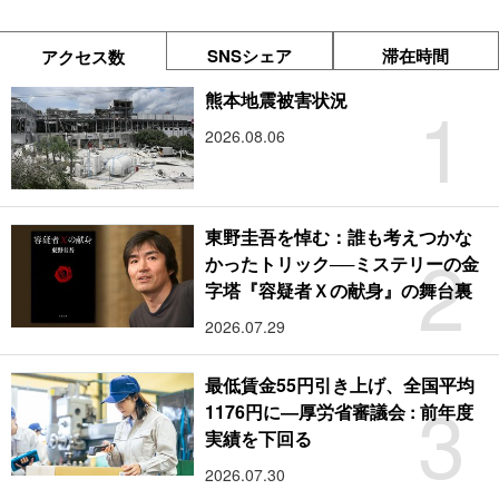
SNSシェア
滞在時間
アクセス数
1
熊本地震被害状況
2026.08.06
東野圭吾を悼む：誰も考えつかな
2
かったトリック──ミステリーの金
字塔『容疑者Ｘの献身』の舞台裏
2026.07.29
最低賃金55円引き上げ、全国平均
3
1176円に―厚労省審議会 : 前年度
実績を下回る
2026.07.30