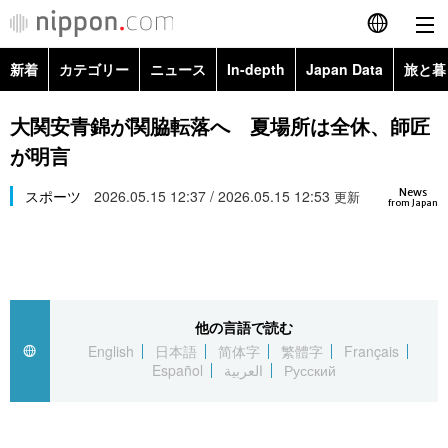
新着
カテゴリー
ニュース
In-depth
Japan Data
旅と暮
English
政治・外交
Topics
大関安青錦が関脇転落へ 夏場所は全休、師匠
简体字
が明言
経済・ビジネス
Images
繁體字
カテゴリー
News
スポーツ
2026.05.15 12:37 / 2026.05.15 12:53
更新
from Japan
国際・海外
People
Français
政治・外交
ニュース
社会
東京
Español
経済・ビジネス
トップ
In-depth
文化
お知らせ
العربية
他の言語で読む
English
日本語
简体字
繁體字
Français
国際
アーカイブ
Japan Data
科学・技術
Español
العربية
Русский
Русский
社会
旅と暮らし
暮らし