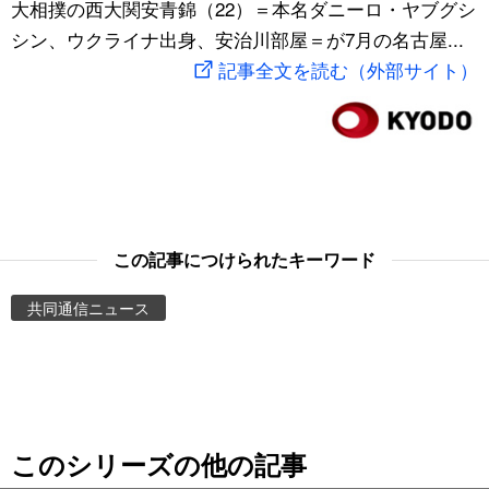
大相撲の西大関安青錦（22）＝本名ダニーロ・ヤブグシ
スポーツ・東京2020
文化
動画/Live
シン、ウクライナ出身、安治川部屋＝が7月の名古屋...
記事全文を読む（外部サイト）
科学・技術
Books
暮らし
Cinema
スポーツ・東京2020
Topics
この記事につけられたキーワード
Images
共同通信ニュース
People
東京
このシリーズの他の記事
お知らせ