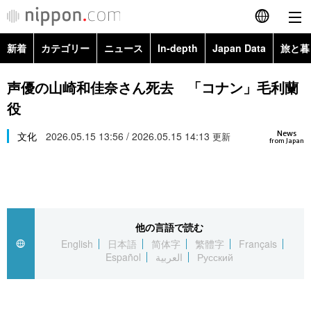
新着
カテゴリー
ニュース
In-depth
Japan Data
旅と暮
English
政治・外交
Topics
声優の山崎和佳奈さん死去 「コナン」毛利蘭
简体字
役
経済・ビジネス
Images
繁體字
カテゴリー
News
文化
2026.05.15 13:56 / 2026.05.15 14:13
更新
from Japan
国際・海外
People
Français
政治・外交
ニュース
社会
東京
Español
経済・ビジネス
トップ
In-depth
文化
お知らせ
العربية
他の言語で読む
English
日本語
简体字
繁體字
Français
国際
アーカイブ
Japan Data
科学・技術
Español
العربية
Русский
Русский
社会
旅と暮らし
暮らし