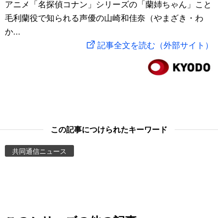
アニメ「名探偵コナン」シリーズの「蘭姉ちゃん」こと
スポーツ・東京2020
文化
動画/Live
毛利蘭役で知られる声優の山崎和佳奈（やまざき・わ
か...
科学・技術
Books
記事全文を読む（外部サイト）
暮らし
Cinema
スポーツ・東京2020
Topics
Images
この記事につけられたキーワード
共同通信ニュース
People
東京
お知らせ