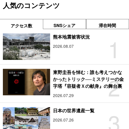
人気のコンテンツ
SNSシェア
滞在時間
アクセス数
1
熊本地震被害状況
2026.08.07
東野圭吾を悼む：誰も考えつかな
2
かったトリック──ミステリーの金
字塔『容疑者Ｘの献身』の舞台裏
2026.07.29
3
日本の世界遺産一覧
2026.07.26