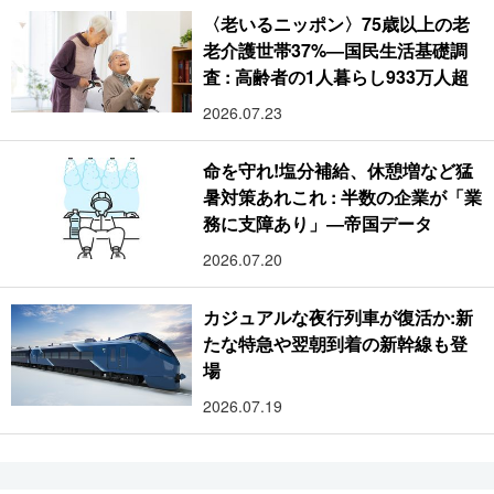
〈老いるニッポン〉75歳以上の老
老介護世帯37%―国民生活基礎調
査 : 高齢者の1人暮らし933万人超
2026.07.23
命を守れ!塩分補給、休憩増など猛
暑対策あれこれ : 半数の企業が「業
務に支障あり」―帝国データ
2026.07.20
カジュアルな夜行列車が復活か:新
たな特急や翌朝到着の新幹線も登
場
2026.07.19