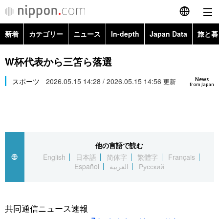
新着
カテゴリー
ニュース
In-depth
Japan Data
旅と暮
English
政治・外交
Topics
W杯代表から三笘ら落選
简体字
News
経済・ビジネス
スポーツ
2026.05.15 14:28 / 2026.05.15 14:56
Images
更新
繁體字
from Japan
カテゴリー
国際・海外
People
Français
政治・外交
ニュース
社会
東京
Español
他の言語で読む
経済・ビジネス
トップ
In-depth
文化
お知らせ
English
日本語
简体字
繁體字
Français
العربية
Español
العربية
Русский
国際
アーカイブ
Japan Data
科学・技術
Русский
社会
旅と暮らし
暮らし
共同通信ニュース速報