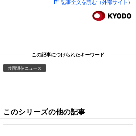
記事全文を読む（外部サイト）
スポーツ・東京2020
文化
動画/Live
科学・技術
Books
暮らし
Cinema
この記事につけられたキーワード
スポーツ・東京2020
Topics
共同通信ニュース
Images
People
このシリーズの他の記事
東京
お知らせ