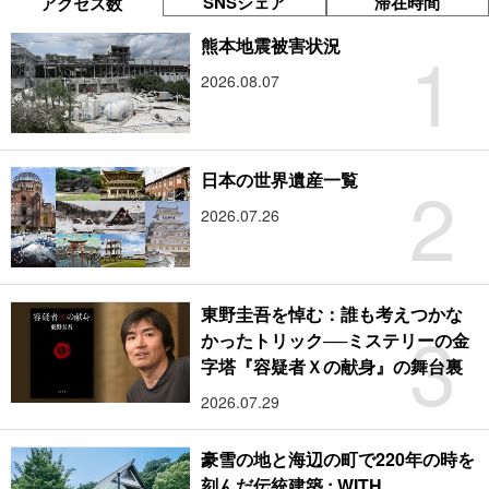
SNSシェア
滞在時間
アクセス数
1
熊本地震被害状況
2026.08.07
2
日本の世界遺産一覧
2026.07.26
東野圭吾を悼む：誰も考えつかな
3
かったトリック──ミステリーの金
字塔『容疑者Ｘの献身』の舞台裏
2026.07.29
豪雪の地と海辺の町で220年の時を
刻んだ伝統建築 : WITH