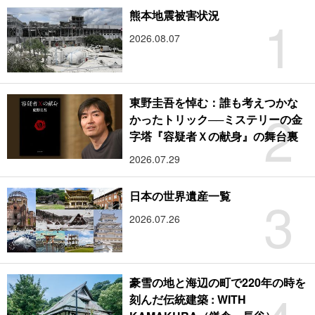
1
熊本地震被害状況
2026.08.07
東野圭吾を悼む：誰も考えつかな
2
かったトリック──ミステリーの金
字塔『容疑者Ｘの献身』の舞台裏
2026.07.29
3
日本の世界遺産一覧
2026.07.26
豪雪の地と海辺の町で220年の時を
刻んだ伝統建築 : WITH