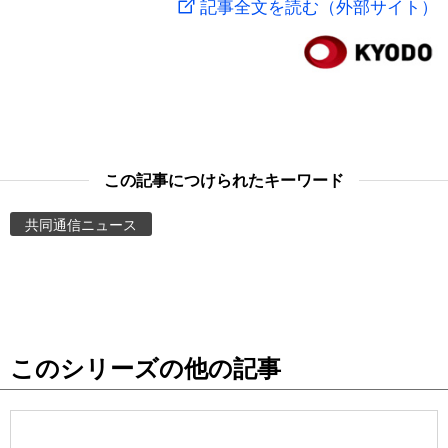
記事全文を読む（外部サイト）
スポーツ・東京2020
文化
動画/Live
科学・技術
Books
暮らし
Cinema
この記事につけられたキーワード
スポーツ・東京2020
Topics
共同通信ニュース
Images
People
このシリーズの他の記事
東京
お知らせ