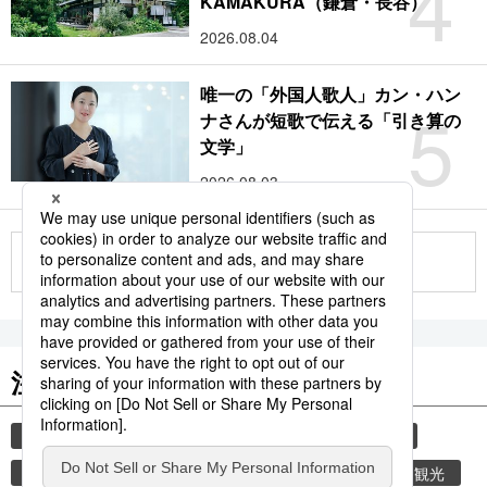
4
KAMAKURA（鎌倉・長谷）
2026.08.04
唯一の「外国人歌人」カン・ハン
5
ナさんが短歌で伝える「引き算の
文学」
2026.08.03
もっと見る
注目のキーワード
共同通信ニュース
和食
食材
スパイス
香辛料
時事通信ニュース
乾物
旅
観光