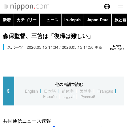
新着
カテゴリー
ニュース
In-depth
Japan Data
旅と暮
English
政治・外交
Topics
森保監督、三笘は「復帰は難しい」
简体字
News
経済・ビジネス
スポーツ
2026.05.15 14:34 / 2026.05.15 14:56
Images
更新
繁體字
from Japan
カテゴリー
国際・海外
People
Français
政治・外交
ニュース
社会
東京
Español
他の言語で読む
経済・ビジネス
トップ
In-depth
文化
お知らせ
English
日本語
简体字
繁體字
Français
العربية
Español
العربية
Русский
国際
アーカイブ
Japan Data
科学・技術
Русский
社会
旅と暮らし
暮らし
共同通信ニュース速報