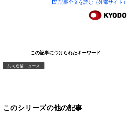
記事全文を読む（外部サイト）
スポーツ・東京2020
文化
動画/Live
科学・技術
Books
暮らし
Cinema
この記事につけられたキーワード
スポーツ・東京2020
Topics
共同通信ニュース
Images
People
このシリーズの他の記事
東京
お知らせ