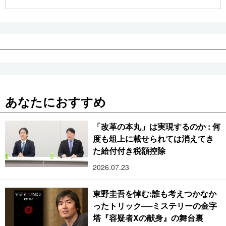
公式SNS
あなたにおすすめ
「改革の本丸」は実現するのか : 何
度も俎上に載せられては消えてき
た給付付き税額控除
2026.07.23
東野圭吾を悼む:誰も考えつかなか
ったトリック──ミステリーの金字
塔『容疑者Xの献身』の舞台裏