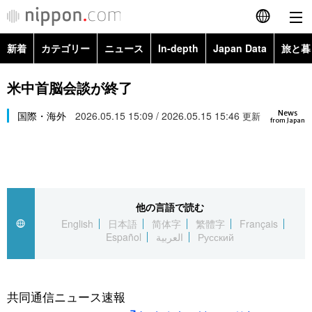
新着
カテゴリー
ニュース
In-depth
Japan Data
旅と暮
English
政治・外交
Topics
米中首脳会談が終了
简体字
News
経済・ビジネス
国際・海外
2026.05.15 15:09 / 2026.05.15 15:46
Images
更新
繁體字
from Japan
カテゴリー
国際・海外
People
Français
政治・外交
ニュース
社会
東京
Español
他の言語で読む
経済・ビジネス
トップ
In-depth
文化
お知らせ
English
日本語
简体字
繁體字
Français
العربية
Español
العربية
Русский
国際
アーカイブ
Japan Data
科学・技術
Русский
社会
旅と暮らし
暮らし
共同通信ニュース速報