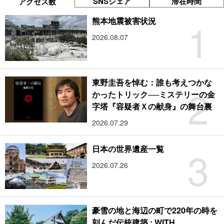
SNSシェア
滞在時間
アクセス数
1
熊本地震被害状況
2026.08.07
東野圭吾を悼む：誰も考えつかな
2
かったトリック──ミステリーの金
字塔『容疑者Ｘの献身』の舞台裏
2026.07.29
3
日本の世界遺産一覧
2026.07.26
豪雪の地と海辺の町で220年の時を
刻んだ伝統建築 : WITH