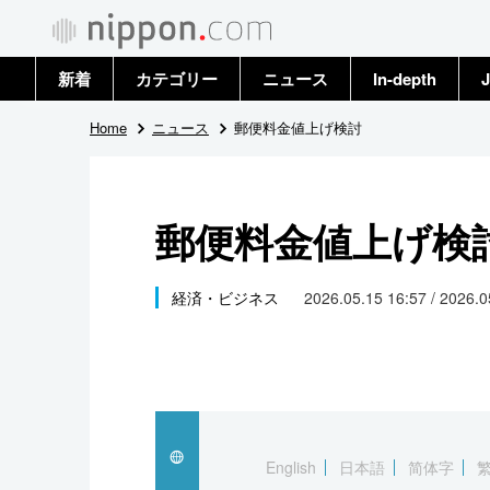
新着
カテゴリー
ニュース
In-depth
J
政治・外交
トップ
Home
ニュース
郵便料金値上げ検討
経済・ビジネス
アーカイブ
郵便料金値上げ検
国際
社会
経済・ビジネス
2026.05.15 16:57 / 2026.
文化
科学・技術
暮らし
English
日本語
简体字