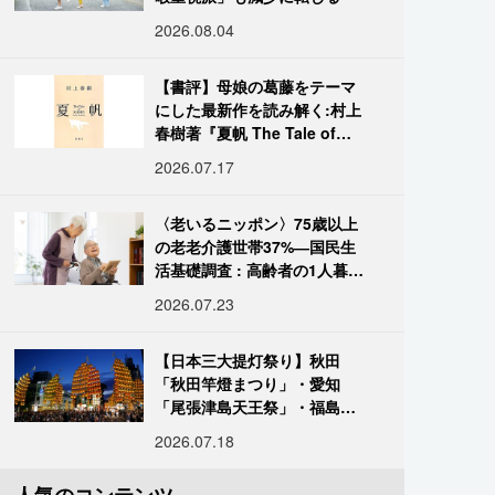
2026.08.04
【書評】母娘の葛藤をテーマ
にした最新作を読み解く:村上
春樹著『夏帆 The Tale of
KAHO』
2026.07.17
〈老いるニッポン〉75歳以上
の老老介護世帯37%―国民生
活基礎調査 : 高齢者の1人暮ら
し933万人超
2026.07.23
【日本三大提灯祭り】秋田
「秋田竿燈まつり」・愛知
「尾張津島天王祭」・福島
「二本松の提灯祭り」:おびた
2026.07.18
だしい灯火が夜空を照らす光
の祭典