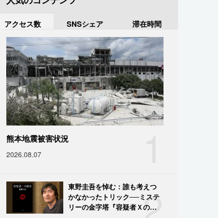
人気のコンテンツ
アクセス数
SNSシェア
滞在時間
1
熊本地震被害状況
2026.08.07
2
東野圭吾を悼む：誰も考えつ
かなかったトリック──ミステ
リーの金字塔『容疑者Ｘの献
身』の舞台裏