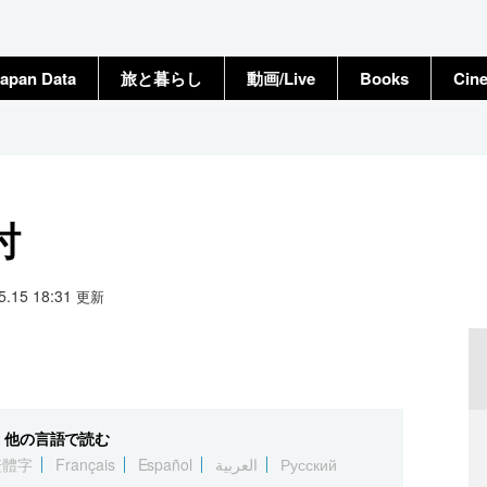
apan Data
旅と暮らし
動画/Live
Books
Cin
討
05.15 18:31
更新
他の言語で読む
繁體字
Français
Español
العربية
Русский