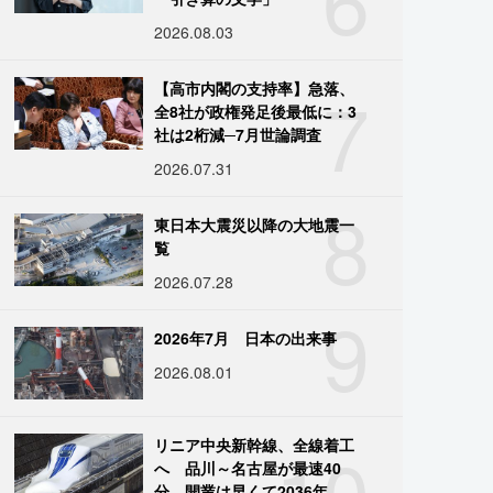
2026.08.03
7
【高市内閣の支持率】急落、
全8社が政権発足後最低に：3
社は2桁減─7月世論調査
2026.07.31
8
東日本大震災以降の大地震一
覧
2026.07.28
9
2026年7月 日本の出来事
2026.08.01
10
リニア中央新幹線、全線着工
へ 品川～名古屋が最速40
分、開業は早くて2036年