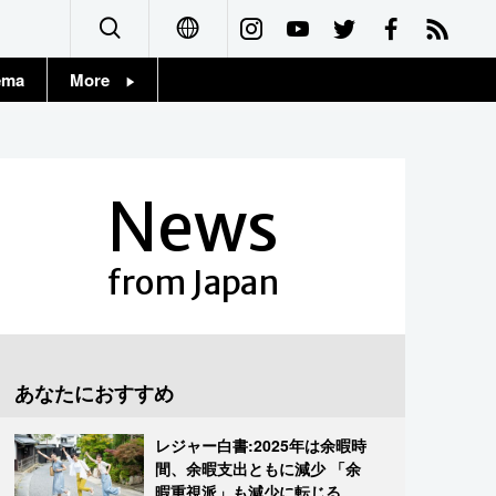
ema
More
English
Topics
简体字
Images
News
繁體字
People
Français
from Japan
東京
Español
お知らせ
العربية
あなたにおすすめ
Русский
レジャー白書:2025年は余暇時
間、余暇支出ともに減少 「余
暇重視派」も減少に転じる