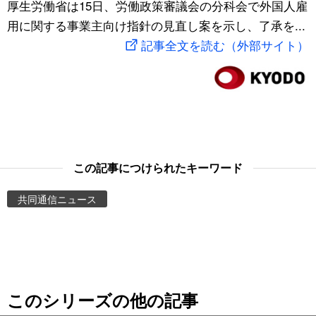
厚生労働省は15日、労働政策審議会の分科会で外国人雇
スポーツ・東京2020
文化
動画/Live
用に関する事業主向け指針の見直し案を示し、了承を...
記事全文を読む（外部サイト）
科学・技術
Books
暮らし
Cinema
スポーツ・東京2020
Topics
この記事につけられたキーワード
Images
共同通信ニュース
People
東京
このシリーズの他の記事
お知らせ