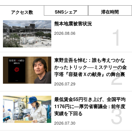
SNSシェア
滞在時間
アクセス数
1
熊本地震被害状況
2026.08.06
東野圭吾を悼む：誰も考えつかな
2
かったトリック──ミステリーの金
字塔『容疑者Ｘの献身』の舞台裏
2026.07.29
最低賃金55円引き上げ、全国平均
3
1176円に―厚労省審議会 : 前年度
実績を下回る
2026.07.30