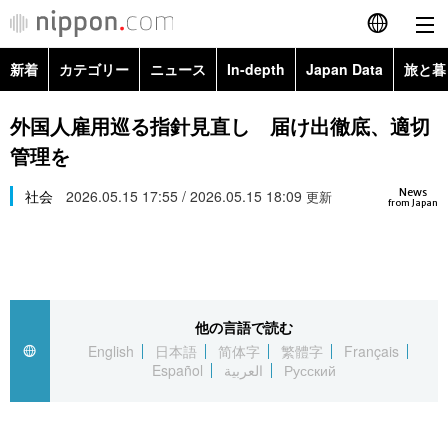
新着
カテゴリー
ニュース
In-depth
Japan Data
旅と暮
English
政治・外交
Topics
外国人雇用巡る指針見直し 届け出徹底、適切
简体字
管理を
経済・ビジネス
Images
繁體字
カテゴリー
News
社会
2026.05.15 17:55 / 2026.05.15 18:09
更新
from Japan
国際・海外
People
Français
政治・外交
ニュース
社会
東京
Español
経済・ビジネス
トップ
In-depth
文化
お知らせ
العربية
他の言語で読む
English
日本語
简体字
繁體字
Français
国際
アーカイブ
Japan Data
科学・技術
Español
العربية
Русский
Русский
社会
旅と暮らし
暮らし