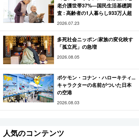
老介護世帯37%―国民生活基礎調
査 : 高齢者の1人暮らし933万人超
2026.07.23
多死社会ニッポン:家族の変化映す
「孤立死」の急増
2026.08.05
ポケモン・コナン・ハローキティ...
キャラクターの名前がついた日本
の空港
2026.08.03
人気のコンテンツ