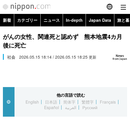
新着
カテゴリー
ニュース
In-depth
Japan Data
旅と暮
English
政治・外交
Topics
がんの女性、関連死と認めず 熊本地震4カ月
简体字
後に死亡
経済・ビジネス
Images
繁體字
カテゴリー
News
社会
2026.05.15 18:14 / 2026.05.15 18:25
更新
from Japan
国際・海外
People
Français
政治・外交
ニュース
社会
東京
Español
経済・ビジネス
トップ
In-depth
文化
お知らせ
العربية
他の言語で読む
English
日本語
简体字
繁體字
Français
国際
アーカイブ
Japan Data
科学・技術
Español
العربية
Русский
Русский
社会
旅と暮らし
暮らし