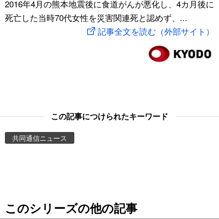
2016年4月の熊本地震後に食道がんが悪化し、4カ月後に
スポーツ・東京2020
文化
動画/Live
死亡した当時70代女性を災害関連死と認めず、...
記事全文を読む（外部サイト）
科学・技術
Books
暮らし
Cinema
スポーツ・東京2020
Topics
この記事につけられたキーワード
Images
共同通信ニュース
People
東京
このシリーズの他の記事
お知らせ