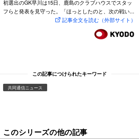
初選出のGK早川は15日、鹿島のクラブハウスでスタッ
スポーツ・東京2020
文化
動画/Live
フらと発表を見守った。「ほっとしたのと、次の戦い...
記事全文を読む（外部サイト）
科学・技術
Books
暮らし
Cinema
スポーツ・東京2020
Topics
この記事につけられたキーワード
Images
共同通信ニュース
People
東京
このシリーズの他の記事
お知らせ