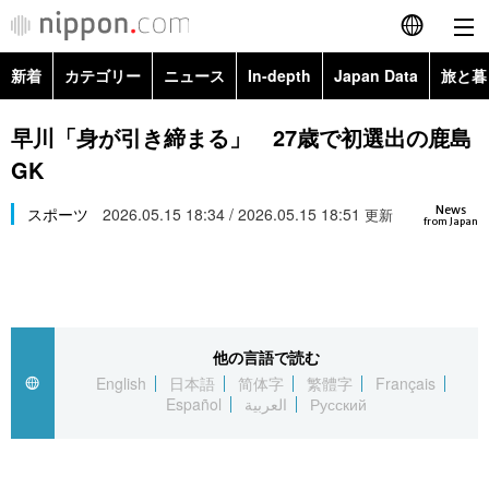
新着
カテゴリー
ニュース
In-depth
Japan Data
旅と暮
English
政治・外交
Topics
早川「身が引き締まる」 27歳で初選出の鹿島
简体字
GK
経済・ビジネス
Images
繁體字
カテゴリー
News
スポーツ
2026.05.15 18:34 / 2026.05.15 18:51
更新
from Japan
国際・海外
People
Français
政治・外交
ニュース
社会
東京
Español
経済・ビジネス
トップ
In-depth
文化
お知らせ
العربية
他の言語で読む
English
日本語
简体字
繁體字
Français
国際
アーカイブ
Japan Data
科学・技術
Español
العربية
Русский
Русский
社会
旅と暮らし
暮らし