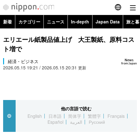
新着
カテゴリー
ニュース
In-depth
Japan Data
旅と暮
English
政治・外交
Topics
エリエール紙製品値上げ 大王製紙、原料コス
简体字
ト増で
経済・ビジネス
Images
繁體字
カテゴリー
News
経済・ビジネス
from Japan
2026.05.15 19:21 / 2026.05.15 20:31
国際・海外
更新
People
Français
政治・外交
ニュース
社会
東京
Español
経済・ビジネス
トップ
In-depth
文化
お知らせ
العربية
他の言語で読む
国際
アーカイブ
Japan Data
科学・技術
English
日本語
简体字
繁體字
Français
Русский
Español
العربية
Русский
社会
旅と暮らし
暮らし