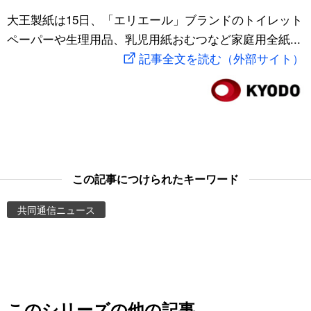
スポーツ・東京2020
大王製紙は15日、「エリエール」ブランドのトイレット
文化
動画/Live
ペーパーや生理用品、乳児用紙おむつなど家庭用全紙...
記事全文を読む（外部サイト）
科学・技術
Books
暮らし
Cinema
スポーツ・東京2020
Topics
Images
この記事につけられたキーワード
共同通信ニュース
People
東京
お知らせ
このシリーズの他の記事