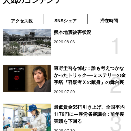
人気のコンテンツ
SNSシェア
滞在時間
アクセス数
1
熊本地震被害状況
2026.08.06
東野圭吾を悼む：誰も考えつかな
2
かったトリック──ミステリーの金
字塔『容疑者Ｘの献身』の舞台裏
2026.07.29
最低賃金55円引き上げ、全国平均
3
1176円に―厚労省審議会 : 前年度
実績を下回る
2026.07.30