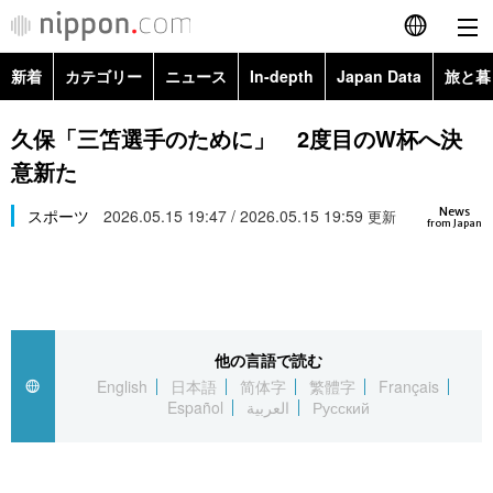
新着
カテゴリー
ニュース
In-depth
Japan Data
旅と暮
English
政治・外交
Topics
久保「三笘選手のために」 2度目のW杯へ決
简体字
意新た
経済・ビジネス
Images
繁體字
カテゴリー
News
スポーツ
2026.05.15 19:47 / 2026.05.15 19:59
更新
from Japan
国際・海外
People
Français
政治・外交
ニュース
社会
東京
Español
経済・ビジネス
トップ
In-depth
文化
お知らせ
العربية
他の言語で読む
English
日本語
简体字
繁體字
Français
国際
アーカイブ
Japan Data
科学・技術
Español
العربية
Русский
Русский
社会
旅と暮らし
暮らし