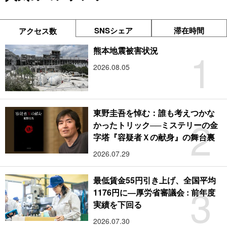
SNSシェア
滞在時間
アクセス数
1
熊本地震被害状況
2026.08.05
東野圭吾を悼む：誰も考えつかな
2
かったトリック──ミステリーの金
字塔『容疑者Ｘの献身』の舞台裏
2026.07.29
最低賃金55円引き上げ、全国平均
3
1176円に―厚労省審議会 : 前年度
実績を下回る
2026.07.30