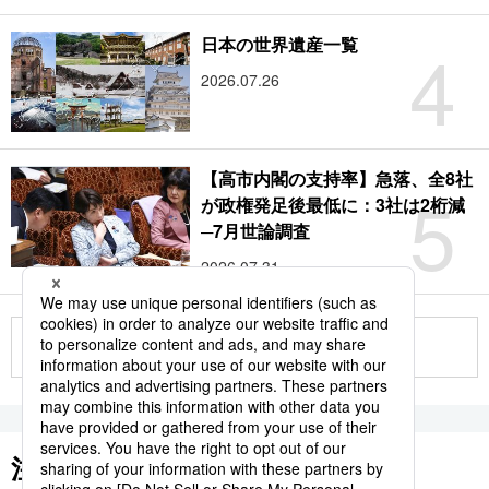
4
日本の世界遺産一覧
2026.07.26
【高市内閣の支持率】急落、全8社
5
が政権発足後最低に：3社は2桁減
─7月世論調査
2026.07.31
もっと見る
注目のキーワード