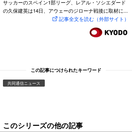
サッカーのスペイン1部リーグ、レアル・ソシエダード
スポーツ・東京2020
文化
動画/Live
の久保建英は14日、アウェーのジローナ戦後に取材に...
記事全文を読む（外部サイト）
科学・技術
Books
暮らし
Cinema
スポーツ・東京2020
Topics
この記事につけられたキーワード
Images
共同通信ニュース
People
東京
このシリーズの他の記事
お知らせ