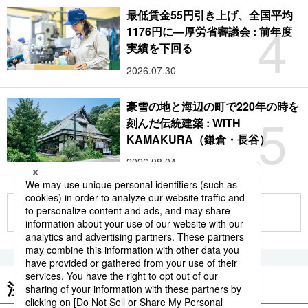
最低賃金55円引き上げ、全国平均
4
1176円に―厚労省審議会 : 前年度
実績を下回る
2026.07.30
豪雪の地と海辺の町で220年の時を
5
刻んだ伝統建築 : WITH
KAMAKURA（鎌倉・長谷）
2026.08.04
もっと見る
注目のキーワード