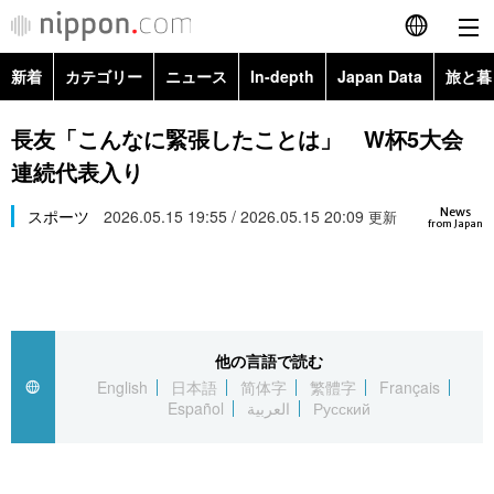
新着
カテゴリー
ニュース
In-depth
Japan Data
旅と暮
English
政治・外交
Topics
長友「こんなに緊張したことは」 W杯5大会
简体字
連続代表入り
経済・ビジネス
Images
繁體字
カテゴリー
News
スポーツ
2026.05.15 19:55 / 2026.05.15 20:09
更新
from Japan
国際・海外
People
Français
政治・外交
ニュース
社会
東京
Español
経済・ビジネス
トップ
In-depth
文化
お知らせ
العربية
他の言語で読む
English
日本語
简体字
繁體字
Français
国際
アーカイブ
Japan Data
科学・技術
Español
العربية
Русский
Русский
社会
旅と暮らし
暮らし