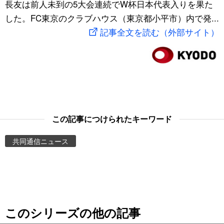
長友は前人未到の5大会連続でW杯日本代表入りを果た
スポーツ・東京2020
文化
動画/Live
した。FC東京のクラブハウス（東京都小平市）内で発...
記事全文を読む（外部サイト）
科学・技術
Books
暮らし
Cinema
スポーツ・東京2020
Topics
この記事につけられたキーワード
Images
共同通信ニュース
People
東京
このシリーズの他の記事
お知らせ