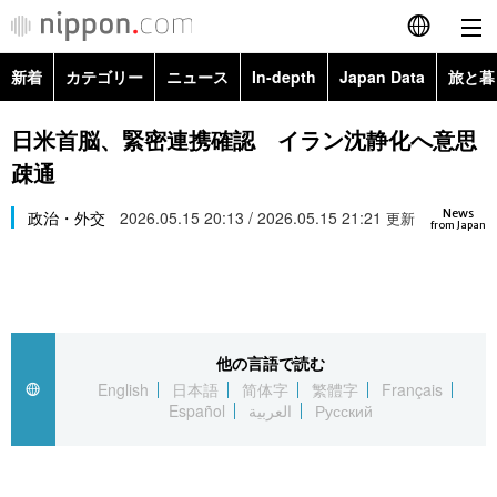
新着
カテゴリー
ニュース
In-depth
Japan Data
旅と暮
English
政治・外交
Topics
日米首脳、緊密連携確認 イラン沈静化へ意思
简体字
疎通
経済・ビジネス
Images
繁體字
カテゴリー
News
政治・外交
2026.05.15 20:13 / 2026.05.15 21:21
更新
from Japan
国際・海外
People
Français
政治・外交
ニュース
社会
東京
Español
経済・ビジネス
トップ
In-depth
文化
お知らせ
العربية
他の言語で読む
English
日本語
简体字
繁體字
Français
国際
アーカイブ
Japan Data
科学・技術
Español
العربية
Русский
Русский
社会
旅と暮らし
暮らし