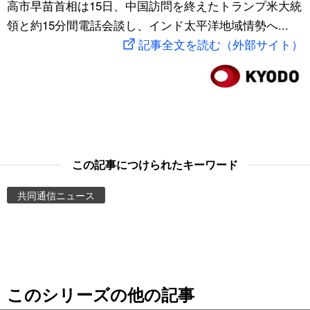
高市早苗首相は15日、中国訪問を終えたトランプ米大統
スポーツ・東京2020
文化
動画/Live
領と約15分間電話会談し、インド太平洋地域情勢へ...
記事全文を読む（外部サイト）
科学・技術
Books
暮らし
Cinema
スポーツ・東京2020
Topics
この記事につけられたキーワード
Images
共同通信ニュース
People
東京
このシリーズの他の記事
お知らせ