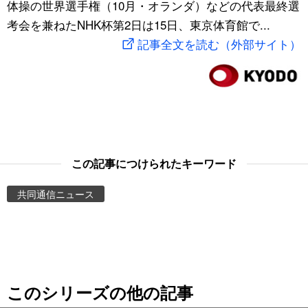
体操の世界選手権（10月・オランダ）などの代表最終選
スポーツ・東京2020
文化
動画/Live
考会を兼ねたNHK杯第2日は15日、東京体育館で...
記事全文を読む（外部サイト）
科学・技術
Books
暮らし
Cinema
スポーツ・東京2020
Topics
この記事につけられたキーワード
Images
共同通信ニュース
People
東京
このシリーズの他の記事
お知らせ