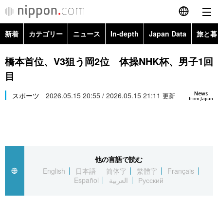
新着
カテゴリー
ニュース
In-depth
Japan Data
旅と暮
English
政治・外交
Topics
橋本首位、V3狙う岡2位 体操NHK杯、男子1回
简体字
目
経済・ビジネス
Images
繁體字
カテゴリー
News
スポーツ
2026.05.15 20:55 / 2026.05.15 21:11
更新
from Japan
国際・海外
People
Français
政治・外交
ニュース
社会
東京
Español
経済・ビジネス
トップ
In-depth
文化
お知らせ
العربية
他の言語で読む
English
日本語
简体字
繁體字
Français
国際
アーカイブ
Japan Data
科学・技術
Español
العربية
Русский
Русский
社会
旅と暮らし
暮らし