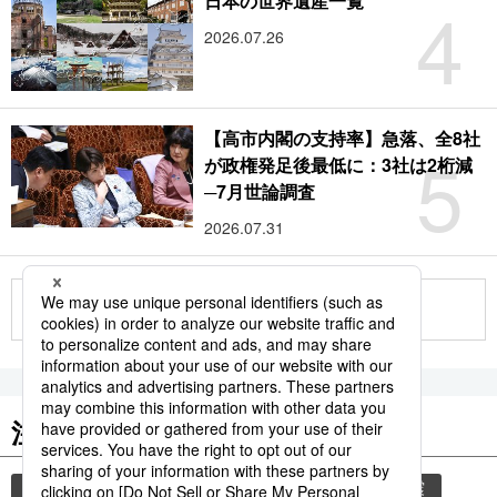
4
日本の世界遺産一覧
2026.07.26
【高市内閣の支持率】急落、全8社
5
が政権発足後最低に：3社は2桁減
─7月世論調査
2026.07.31
もっと見る
注目のキーワード
共同通信ニュース
気象・災害
災害
地震