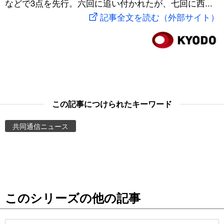
などで3点を先行。六回に追い付かれたが、七回に西...
スポーツ・東京2020
文化
動画/Live
記事全文を読む（外部サイト）
科学・技術
Books
暮らし
Cinema
スポーツ・東京2020
Topics
この記事につけられたキーワード
共同通信ニュース
Images
People
東京
このシリーズの他の記事
お知らせ