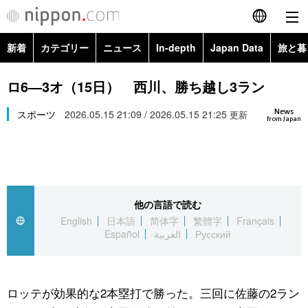
新着
カテゴリー
ニュース
In-depth
Japan Data
旅と暮
English
政治・外交
Topics
ロ6―3オ（15日） 西川、勝ち越し3ラン
简体字
News
経済・ビジネス
スポーツ
2026.05.15 21:09 / 2026.05.15 21:25
Images
更新
繁體字
from Japan
カテゴリー
国際・海外
People
Français
政治・外交
ニュース
社会
東京
Español
他の言語で読む
経済・ビジネス
トップ
In-depth
文化
お知らせ
English
日本語
简体字
繁體字
Français
العربية
Español
العربية
Русский
国際
アーカイブ
Japan Data
科学・技術
Русский
社会
旅と暮らし
暮らし
ロッテが効果的な2本塁打で勝った。三回に佐藤の2ラン