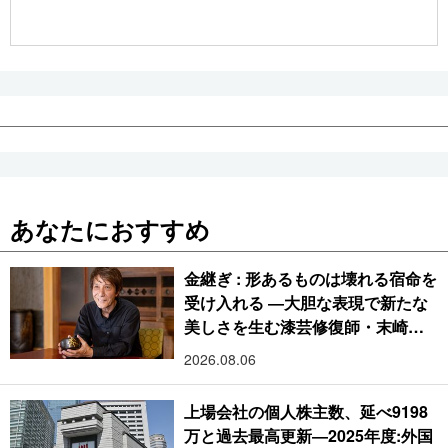
公式SNS
あなたにおすすめ
金継ぎ : 形あるものは壊れる宿命を
受け入れる ―大胆な表現で新たな
美しさを生む漆芸修復師・末崎広
樹
2026.08.06
上場会社の個人株主数、延べ9198
万と過去最高更新―2025年度:外国