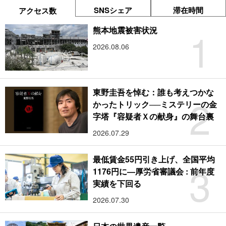
SNSシェア
滞在時間
アクセス数
1
熊本地震被害状況
2026.08.06
東野圭吾を悼む：誰も考えつかな
2
かったトリック──ミステリーの金
字塔『容疑者Ｘの献身』の舞台裏
2026.07.29
最低賃金55円引き上げ、全国平均
3
1176円に―厚労省審議会 : 前年度
実績を下回る
2026.07.30