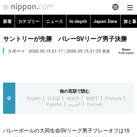
新着
カテゴリー
ニュース
In-depth
Japan Data
旅と暮
English
政治・外交
Topics
サントリーが先勝 バレーSVリーグ男子決勝
简体字
News
経済・ビジネス
スポーツ
2026.05.15 21:17 / 2026.05.15 21:33
Images
更新
繁體字
from Japan
カテゴリー
国際・海外
People
Français
政治・外交
ニュース
社会
東京
Español
他の言語で読む
経済・ビジネス
トップ
In-depth
文化
お知らせ
English
日本語
简体字
繁體字
Français
العربية
Español
العربية
Русский
国際
アーカイブ
Japan Data
科学・技術
Русский
社会
旅と暮らし
暮らし
バレーボールの大同生命SVリーグ男子プレーオフは15