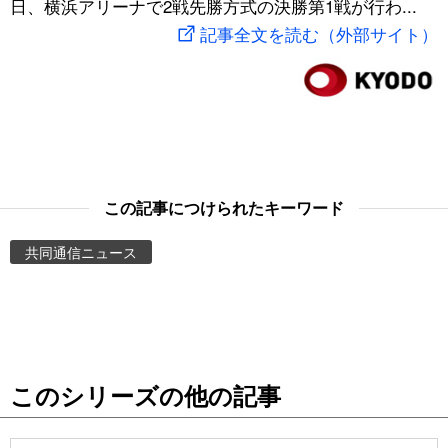
日、横浜アリーナで2戦先勝方式の決勝第1戦が行わ...
スポーツ・東京2020
文化
動画/Live
記事全文を読む（外部サイト）
科学・技術
Books
暮らし
Cinema
スポーツ・東京2020
Topics
この記事につけられたキーワード
共同通信ニュース
Images
People
東京
このシリーズの他の記事
お知らせ