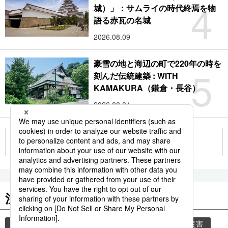
4
城）」：サムライの時代終焉を物
語る赤瓦の名城
2026.08.09
豪雪の地と海辺の町で220年の時を
5
刻んだ伝統建築 : WITH
KAMAKURA（鎌倉・長谷）
2026.08.04
もっと見る
注目のキーワード
共同通信ニュース
時事通信ニュース
気象・災害