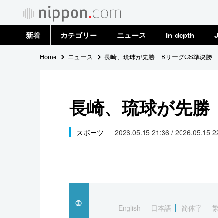
新着
カテゴリー
ニュース
In-depth
J
政治・外交
トップ
Home
ニュース
長崎、琉球が先勝 BリーグCS準決勝
経済・ビジネス
アーカイブ
長崎、琉球が先勝
国際
社会
スポーツ
2026.05.15 21:36 / 2026.05.15 
文化
科学・技術
暮らし
English
日本語
简体字