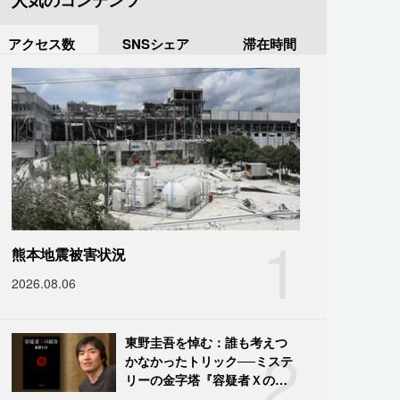
人気のコンテンツ
アクセス数
SNSシェア
滞在時間
1
熊本地震被害状況
2026.08.06
2
東野圭吾を悼む：誰も考えつ
かなかったトリック──ミステ
リーの金字塔『容疑者Ｘの献
身』の舞台裏