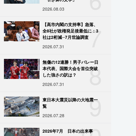
2026.08.03
7
【高市内閣の支持率】急落、
全8社が政権発足後最低に：3
社は2桁減─7月世論調査
2026.07.31
8
無傷の12連勝！男子バレー日
本代表、国際大会を首位突破
した強さの訳は？
2026.07.31
9
東日本大震災以降の大地震一
覧
2026.07.28
10
2026年7月 日本の出来事