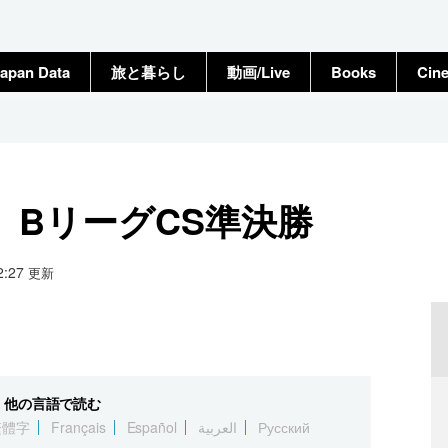
apan Data
旅と暮らし
動画/Live
Books
Cin
 BリーグCS準決勝
22:27
更新
他の言語で読む
繁體字
Français
Español
العربية
Русский