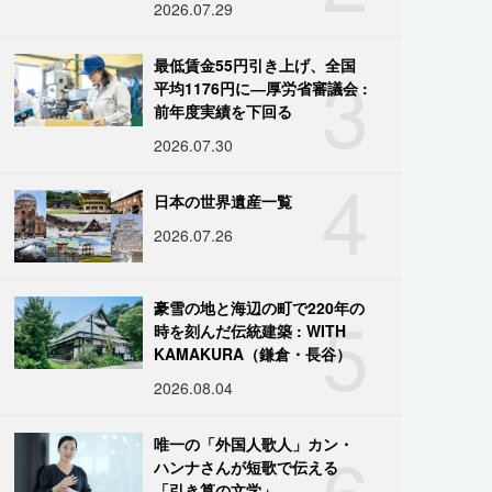
2026.07.29
3
最低賃金55円引き上げ、全国
平均1176円に―厚労省審議会 :
前年度実績を下回る
2026.07.30
4
日本の世界遺産一覧
2026.07.26
5
豪雪の地と海辺の町で220年の
時を刻んだ伝統建築 : WITH
KAMAKURA（鎌倉・長谷）
2026.08.04
6
唯一の「外国人歌人」カン・
ハンナさんが短歌で伝える
「引き算の文学」