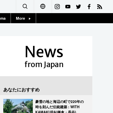
ema
More
English
Topics
简体字
Images
News
繁體字
People
Français
from Japan
東京
Español
お知らせ
العربية
あなたにおすすめ
Русский
豪雪の地と海辺の町で220年の
時を刻んだ伝統建築 : WITH
KAMAKURA(鎌倉・長谷)