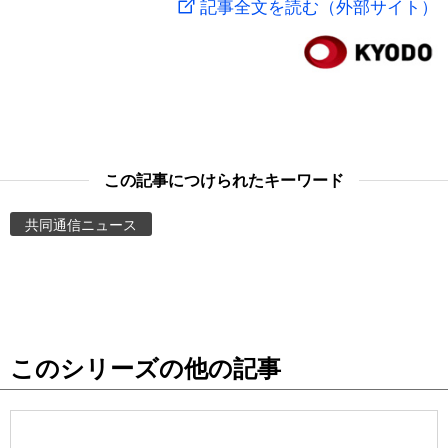
記事全文を読む（外部サイト）
スポーツ・東京2020
文化
動画/Live
科学・技術
Books
暮らし
Cinema
この記事につけられたキーワード
スポーツ・東京2020
Topics
共同通信ニュース
Images
People
このシリーズの他の記事
東京
お知らせ