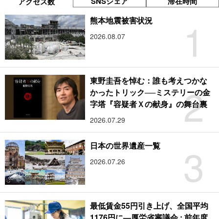
SNSシェア
滞在時間
アクセス数
1
熊本地震被害状況
2026.08.07
東野圭吾を悼む：誰も考えつかな
2
かったトリック──ミステリーの金
字塔『容疑者Ｘの献身』の舞台裏
2026.07.29
3
日本の世界遺産一覧
2026.07.26
最低賃金55円引き上げ、全国平均
1176円に―厚労省審議会 : 前年度