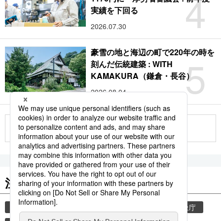
4
実績を下回る
2026.07.30
豪雪の地と海辺の町で220年の時を
5
刻んだ伝統建築 : WITH
KAMAKURA（鎌倉・長谷）
2026.08.04
もっと見る
注目のキーワード
共同通信ニュース
気象・災害
災害
気象庁