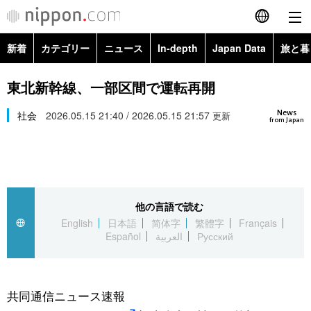
新着
カテゴリー
ニュース
In-depth
Japan Data
旅と暮
English
政治・外交
Topics
東北新幹線、一部区間で運転再開
简体字
News
経済・ビジネス
社会
2026.05.15 21:40 / 2026.05.15 21:57
Images
更新
繁體字
from Japan
カテゴリー
国際・海外
People
Français
政治・外交
ニュース
社会
東京
Español
他の言語で読む
経済・ビジネス
トップ
In-depth
文化
お知らせ
English
日本語
简体字
繁體字
Français
العربية
Español
العربية
Русский
国際
アーカイブ
Japan Data
科学・技術
Русский
社会
旅と暮らし
暮らし
共同通信ニュース速報