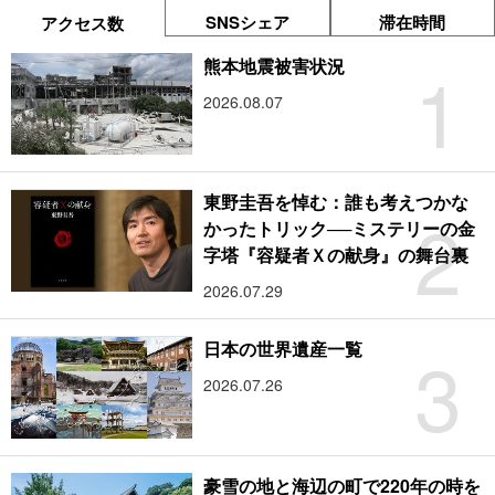
SNSシェア
滞在時間
アクセス数
1
熊本地震被害状況
2026.08.07
東野圭吾を悼む：誰も考えつかな
2
かったトリック──ミステリーの金
字塔『容疑者Ｘの献身』の舞台裏
2026.07.29
3
日本の世界遺産一覧
2026.07.26
豪雪の地と海辺の町で220年の時を