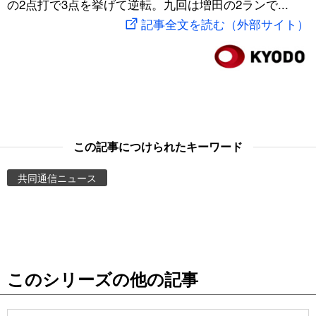
の2点打で3点を挙げて逆転。九回は増田の2ランで...
スポーツ・東京2020
文化
動画/Live
記事全文を読む（外部サイト）
科学・技術
Books
暮らし
Cinema
スポーツ・東京2020
Topics
この記事につけられたキーワード
共同通信ニュース
Images
People
東京
このシリーズの他の記事
お知らせ