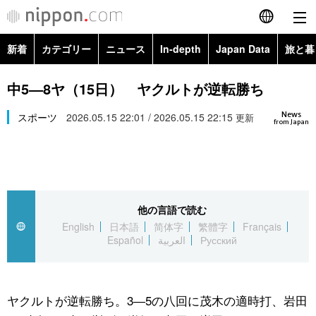
新着
カテゴリー
ニュース
In-depth
Japan Data
旅と暮
English
政治・外交
Topics
中5―8ヤ（15日） ヤクルトが逆転勝ち
简体字
News
経済・ビジネス
スポーツ
2026.05.15 22:01 / 2026.05.15 22:15
Images
更新
繁體字
from Japan
カテゴリー
国際・海外
People
Français
政治・外交
ニュース
社会
東京
Español
他の言語で読む
経済・ビジネス
トップ
In-depth
文化
お知らせ
English
日本語
简体字
繁體字
Français
العربية
Español
العربية
Русский
国際
アーカイブ
Japan Data
科学・技術
Русский
社会
旅と暮らし
暮らし
ヤクルトが逆転勝ち。3―5の八回に茂木の適時打、岩田