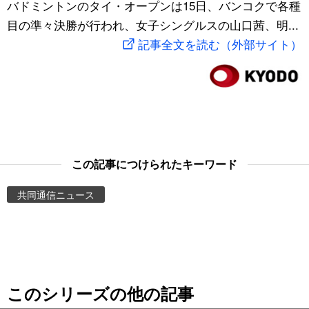
バドミントンのタイ・オープンは15日、バンコクで各種
スポーツ・東京2020
文化
動画/Live
目の準々決勝が行われ、女子シングルスの山口茜、明...
記事全文を読む（外部サイト）
科学・技術
Books
暮らし
Cinema
スポーツ・東京2020
Topics
この記事につけられたキーワード
Images
共同通信ニュース
People
東京
このシリーズの他の記事
お知らせ