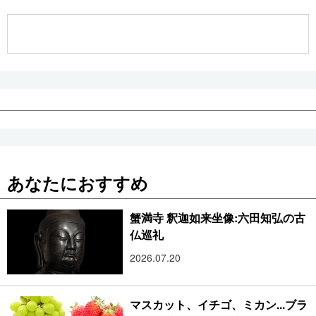
公式SNS
あなたにおすすめ
蟹満寺 釈迦如来坐像:六田知弘の古
仏巡礼
2026.07.20
マスカット、イチゴ、ミカン...ブラ