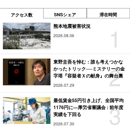
SNSシェア
滞在時間
アクセス数
1
熊本地震被害状況
2026.08.06
東野圭吾を悼む：誰も考えつかな
2
かったトリック──ミステリーの金
字塔『容疑者Ｘの献身』の舞台裏
2026.07.29
最低賃金55円引き上げ、全国平均
3
1176円に―厚労省審議会 : 前年度
実績を下回る
2026.07.30