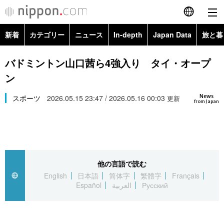
新着
カテゴリー
ニュース
In-depth
Japan Data
旅と暮
English
政治・外交
Topics
バドミントン山口茜ら4強入り タイ・オープ
简体字
ン
経済・ビジネス
Images
繁體字
カテゴリー
News
スポーツ
2026.05.15 23:47 / 2026.05.16 00:03
更新
from Japan
国際・海外
People
Français
政治・外交
ニュース
社会
東京
Español
経済・ビジネス
トップ
In-depth
文化
お知らせ
العربية
他の言語で読む
English
日本語
简体字
繁體字
Français
国際
アーカイブ
Japan Data
科学・技術
Español
العربية
Русский
Русский
社会
旅と暮らし
暮らし