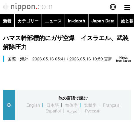
新着
カテゴリー
ニュース
In-depth
Japan Data
旅と暮
English
政治・外交
Topics
ハマス幹部標的にガザ空爆 イスラエル、武装
简体字
解除圧力
経済・ビジネス
Images
繁體字
カテゴリー
News
国際・海外
2026.05.16 05:41 / 2026.05.16 10:59
更新
from Japan
国際・海外
People
Français
政治・外交
ニュース
社会
東京
Español
経済・ビジネス
トップ
In-depth
文化
お知らせ
العربية
他の言語で読む
English
日本語
简体字
繁體字
Français
国際
アーカイブ
Japan Data
科学・技術
Español
العربية
Русский
Русский
社会
旅と暮らし
暮らし