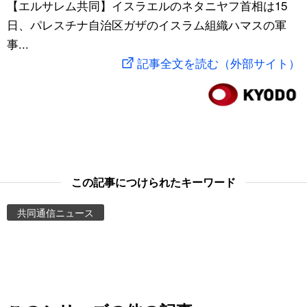
【エルサレム共同】イスラエルのネタニヤフ首相は15
スポーツ・東京2020
文化
動画/Live
日、パレスチナ自治区ガザのイスラム組織ハマスの軍
事...
科学・技術
Books
記事全文を読む（外部サイト）
暮らし
Cinema
スポーツ・東京2020
Topics
Images
この記事につけられたキーワード
共同通信ニュース
People
東京
お知らせ