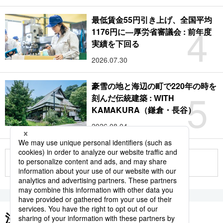
最低賃金55円引き上げ、全国平均
4
1176円に―厚労省審議会 : 前年度
実績を下回る
2026.07.30
豪雪の地と海辺の町で220年の時を
5
刻んだ伝統建築 : WITH
KAMAKURA（鎌倉・長谷）
2026.08.04
もっと見る
注目のキーワード