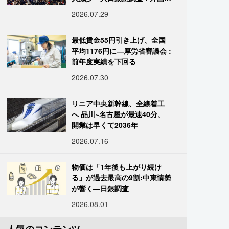
は400万人突破
2026.07.29
最低賃金55円引き上げ、全国
平均1176円に―厚労省審議会 :
前年度実績を下回る
2026.07.30
リニア中央新幹線、全線着工
へ 品川~名古屋が最速40分、
開業は早くて2036年
2026.07.16
物価は「1年後も上がり続け
る」が過去最高の9割:中東情勢
が響く―日銀調査
2026.08.01