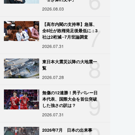
2026.08.03
7
【高市内閣の支持率】急落、
全8社が政権発足後最低に：3
社は2桁減─7月世論調査
2026.07.31
8
東日本大震災以降の大地震一
覧
2026.07.28
9
無傷の12連勝！男子バレー日
本代表、国際大会を首位突破
した強さの訳は？
2026.07.31
10
2026年7月 日本の出来事