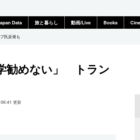
apan Data
旅と暮らし
動画/Live
Books
Cin
プ氏反発も
学勧めない」 トラン
6 06:41
更新