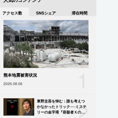
人気のコンテンツ
アクセス数
SNSシェア
滞在時間
1
熊本地震被害状況
2026.08.06
2
東野圭吾を悼む：誰も考えつ
かなかったトリック──ミステ
リーの金字塔『容疑者Ｘの献
身』の舞台裏