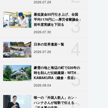
2026.07.29
3
最低賃金55円引き上げ、全国
平均1176円に―厚労省審議会 :
前年度実績を下回る
2026.07.30
4
日本の世界遺産一覧
2026.07.26
5
豪雪の地と海辺の町で220年の
時を刻んだ伝統建築 : WITH
KAMAKURA（鎌倉・長谷）
2026.08.04
6
唯一の「外国人歌人」カン・
ハンナさんが短歌で伝える
「引き算の文学」