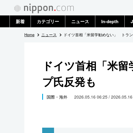
新着
カテゴリー
ニュース
In-depth
J
政治・外交
トップ
Home
ニュース
ドイツ首相「米留学勧めない」 トラン
経済・ビジネス
アーカイブ
ドイツ首相「米留
国際
プ氏反発も
社会
文化
国際・海外
2026.05.16 06:25 / 2026.05.1
科学・技術
暮らし