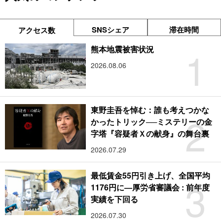
SNSシェア
滞在時間
アクセス数
1
熊本地震被害状況
2026.08.06
東野圭吾を悼む：誰も考えつかな
2
かったトリック──ミステリーの金
字塔『容疑者Ｘの献身』の舞台裏
2026.07.29
最低賃金55円引き上げ、全国平均
3
1176円に―厚労省審議会 : 前年度
実績を下回る
2026.07.30