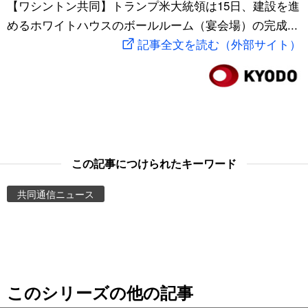
【ワシントン共同】トランプ米大統領は15日、建設を進
スポーツ・東京2020
文化
動画/Live
めるホワイトハウスのボールルーム（宴会場）の完成...
記事全文を読む（外部サイト）
科学・技術
Books
暮らし
Cinema
スポーツ・東京2020
Topics
この記事につけられたキーワード
Images
共同通信ニュース
People
東京
このシリーズの他の記事
お知らせ