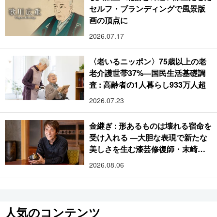
セルフ・ブランディングで風景版
画の頂点に
2026.07.17
〈老いるニッポン〉75歳以上の老
老介護世帯37%―国民生活基礎調
査 : 高齢者の1人暮らし933万人超
2026.07.23
金継ぎ : 形あるものは壊れる宿命を
受け入れる ―大胆な表現で新たな
美しさを生む漆芸修復師・末崎広
樹
2026.08.06
人気のコンテンツ