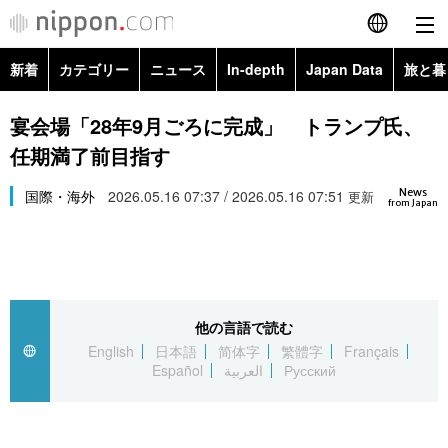
新着
カテゴリー
ニュース
In-depth
Japan Data
旅と暮
English
政治・外交
Topics
宴会場「28年9月ごろに完成」 トランプ氏、
简体字
任期満了前目指す
経済・ビジネス
Images
繁體字
カテゴリー
News
国際・海外
2026.05.16 07:37 / 2026.05.16 07:51
更新
from Japan
国際・海外
People
Français
政治・外交
ニュース
社会
東京
Español
経済・ビジネス
トップ
In-depth
文化
お知らせ
العربية
他の言語で読む
English
日本語
简体字
繁體字
Français
国際
アーカイブ
Japan Data
科学・技術
Español
العربية
Русский
Русский
社会
旅と暮らし
暮らし