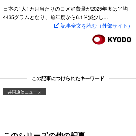
スポーツ・東京2020
日本の1人1カ月当たりのコメ消費量が2025年度は平均
文化
動画/Live
4435グラムとなり、前年度から6.1％減少し...
記事全文を読む（外部サイト）
科学・技術
Books
暮らし
Cinema
スポーツ・東京2020
Topics
Images
この記事につけられたキーワード
共同通信ニュース
People
東京
お知らせ
このシリーズの他の記事