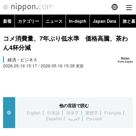
新着
カテゴリー
ニュース
In-depth
Japan Data
旅と暮
English
政治・外交
Topics
コメ消費量、7年ぶり低水準 価格高騰、茶わ
简体字
ん4杯分減
経済・ビジネス
Images
繁體字
カテゴリー
News
経済・ビジネス
from Japan
2026.05.16 15:17 / 2026.05.16 15:38
国際・海外
更新
People
Français
政治・外交
ニュース
社会
東京
Español
経済・ビジネス
トップ
In-depth
文化
お知らせ
العربية
他の言語で読む
国際
アーカイブ
Japan Data
科学・技術
English
日本語
简体字
繁體字
Français
Русский
Español
العربية
Русский
社会
旅と暮らし
暮らし