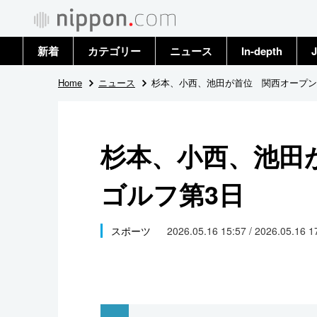
新着
カテゴリー
ニュース
In-depth
J
政治・外交
トップ
Home
ニュース
杉本、小西、池田が首位 関西オープン
経済・ビジネス
アーカイブ
杉本、小西、池田
国際
ゴルフ第3日
社会
文化
スポーツ
2026.05.16 15:57 / 2026.05.16 
科学・技術
暮らし