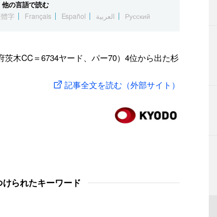
他の言語で読む
繁體字
Français
Español
العربية
Русский
茨木CC＝6734ヤード、パー70）4位から出た杉
記事全文を読む（外部サイト）
つけられたキーワード