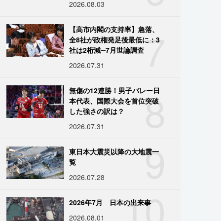
2026.08.03
7
【高市内閣の支持率】急落、
全8社が政権発足後最低に：3
社は2桁減─7月世論調査
2026.07.31
8
無傷の12連勝！男子バレー日
本代表、国際大会を首位突破
した強さの訳は？
2026.07.31
9
東日本大震災以降の大地震一
覧
2026.07.28
10
2026年7月 日本の出来事
2026.08.01