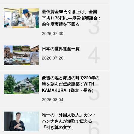
3
最低賃金55円引き上げ、全国
平均1176円に―厚労省審議会 :
前年度実績を下回る
2026.07.30
4
日本の世界遺産一覧
2026.07.26
5
豪雪の地と海辺の町で220年の
時を刻んだ伝統建築 : WITH
KAMAKURA（鎌倉・長谷）
2026.08.04
6
唯一の「外国人歌人」カン・
ハンナさんが短歌で伝える
「引き算の文学」