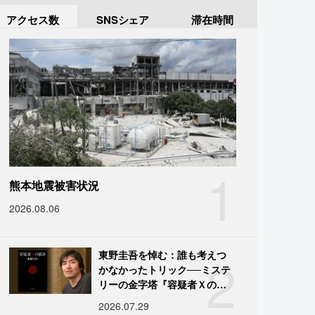
アクセス数
SNSシェア
滞在時間
1
熊本地震被害状況
2026.08.06
2
東野圭吾を悼む：誰も考えつ
かなかったトリック──ミステ
リーの金字塔『容疑者Ｘの献
身』の舞台裏
2026.07.29