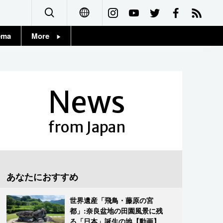
ema
More
English
Topics
简体字
Images
News
繁體字
People
Français
from Japan
東京
Español
お知らせ
العربية
あなたにおすすめ
Русский
世界遺産「飛鳥・藤原の宮
都」:奈良盆地の田園風景に残
る「日本」誕生の地【動画】