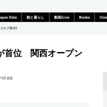
apan Data
旅と暮らし
動画/Live
Books
Cin
ゴルフ第3日
が首位 関西オープン
17:05
更新