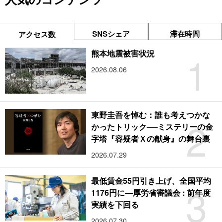
SNSシェア
滞在時間
アクセス数
1
熊本地震被害状況
2026.08.06
東野圭吾を悼む：誰も考えつかな
2
かったトリック──ミステリーの金
字塔『容疑者Ｘの献身』の舞台裏
2026.07.29
最低賃金55円引き上げ、全国平均
3
1176円に―厚労省審議会 : 前年度
実績を下回る
2026.07.30