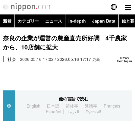
新着
カテゴリー
ニュース
In-depth
Japan Data
旅と暮
English
政治・外交
Topics
奈良の企業が運営の農産直売所好調 4千農家
简体字
から、10店舗に拡大
経済・ビジネス
Images
繁體字
カテゴリー
News
社会
2026.05.16 17:02 / 2026.05.16 17:17
更新
from Japan
国際・海外
People
Français
政治・外交
ニュース
社会
東京
Español
経済・ビジネス
トップ
In-depth
文化
お知らせ
العربية
他の言語で読む
English
日本語
简体字
繁體字
Français
国際
アーカイブ
Japan Data
科学・技術
Español
العربية
Русский
Русский
社会
旅と暮らし
暮らし