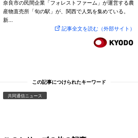
奈良市の民間企業「フォレストファーム」が運営する農
スポーツ・東京2020
文化
動画/Live
産物直売所「旬の駅」が、関西で人気を集めている。
新...
科学・技術
Books
記事全文を読む（外部サイト）
暮らし
Cinema
スポーツ・東京2020
Topics
Images
この記事につけられたキーワード
共同通信ニュース
People
東京
お知らせ