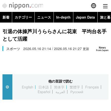
新着
カテゴリー
ニュース
In-depth
Japan Data
旅と暮
English
政治・外交
Topics
引退の体操芦川うららさんに花束 平均台名手
简体字
として活躍
経済・ビジネス
Images
繁體字
カテゴリー
News
スポーツ
2026.05.16 21:14 / 2026.05.16 21:27
更新
from Japan
国際・海外
People
Français
政治・外交
ニュース
社会
東京
Español
経済・ビジネス
トップ
In-depth
文化
お知らせ
العربية
他の言語で読む
English
日本語
简体字
繁體字
Français
国際
アーカイブ
Japan Data
科学・技術
Español
العربية
Русский
Русский
社会
旅と暮らし
暮らし