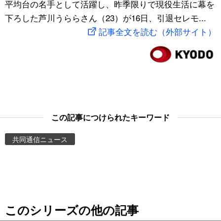
平均台の名手として活躍し、昨季限りで現役生活に幕を
スポーツ・東京2020
文化
動画/Live
下ろした芦川うららさん（23）が16日、引退セレモ...
記事全文を読む（外部サイト）
科学・技術
Books
暮らし
Cinema
スポーツ・東京2020
Topics
この記事につけられたキーワード
Images
共同通信ニュース
People
東京
このシリーズの他の記事
お知らせ