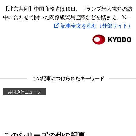
スポーツ・東京2020
【北京共同】中国商務省は16日、トランプ米大統領の訪
文化
動画/Live
中に合わせて開いた閣僚級貿易協議などを踏まえ、米...
記事全文を読む（外部サイト）
科学・技術
Books
暮らし
Cinema
スポーツ・東京2020
Topics
Images
この記事につけられたキーワード
共同通信ニュース
People
東京
お知らせ
このシリーズの他の記事