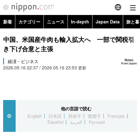
新着
カテゴリー
ニュース
In-depth
Japan Data
旅と暮
English
政治・外交
Topics
中国、米国産牛肉も輸入拡大へ 一部で関税引
简体字
き下げ合意と主張
経済・ビジネス
Images
繁體字
カテゴリー
News
経済・ビジネス
from Japan
2026.05.16 22:37 / 2026.05.16 23:53
国際・海外
更新
People
Français
政治・外交
ニュース
社会
東京
Español
経済・ビジネス
トップ
In-depth
文化
お知らせ
العربية
他の言語で読む
国際
アーカイブ
Japan Data
科学・技術
English
日本語
简体字
繁體字
Français
Русский
Español
العربية
Русский
社会
旅と暮らし
暮らし