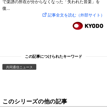
で楽譜の所在が分からなくなった「失われた音楽」を
スポーツ・東京2020
文化
動画/Live
復...
記事全文を読む（外部サイト）
科学・技術
Books
暮らし
Cinema
スポーツ・東京2020
Topics
この記事につけられたキーワード
Images
共同通信ニュース
People
東京
このシリーズの他の記事
お知らせ