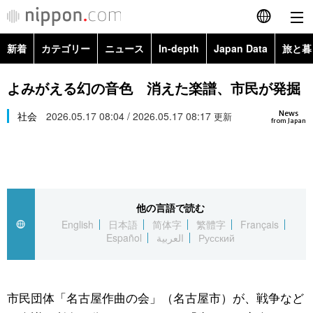
新着
カテゴリー
ニュース
In-depth
Japan Data
旅と暮
English
政治・外交
Topics
よみがえる幻の音色 消えた楽譜、市民が発掘
简体字
News
経済・ビジネス
社会
2026.05.17 08:04 / 2026.05.17 08:17
Images
更新
繁體字
from Japan
カテゴリー
国際・海外
People
Français
政治・外交
ニュース
社会
東京
Español
他の言語で読む
経済・ビジネス
トップ
In-depth
文化
お知らせ
English
日本語
简体字
繁體字
Français
العربية
Español
العربية
Русский
国際
アーカイブ
Japan Data
科学・技術
Русский
社会
旅と暮らし
暮らし
市民団体「名古屋作曲の会」（名古屋市）が、戦争など