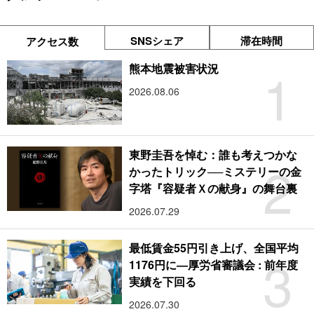
SNSシェア
滞在時間
アクセス数
1
熊本地震被害状況
2026.08.06
東野圭吾を悼む：誰も考えつかな
2
かったトリック──ミステリーの金
字塔『容疑者Ｘの献身』の舞台裏
2026.07.29
最低賃金55円引き上げ、全国平均
3
1176円に―厚労省審議会 : 前年度
実績を下回る
2026.07.30