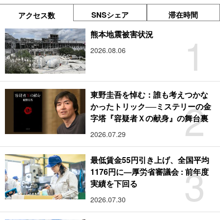
SNSシェア
滞在時間
アクセス数
1
熊本地震被害状況
2026.08.06
東野圭吾を悼む：誰も考えつかな
2
かったトリック──ミステリーの金
字塔『容疑者Ｘの献身』の舞台裏
2026.07.29
最低賃金55円引き上げ、全国平均
3
1176円に―厚労省審議会 : 前年度
実績を下回る
2026.07.30