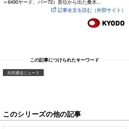
＝6490ヤード、パー72）首位から出た桑木...
スポーツ・東京2020
文化
動画/Live
記事全文を読む（外部サイト）
科学・技術
Books
暮らし
Cinema
スポーツ・東京2020
Topics
この記事につけられたキーワード
共同通信ニュース
Images
People
東京
このシリーズの他の記事
お知らせ