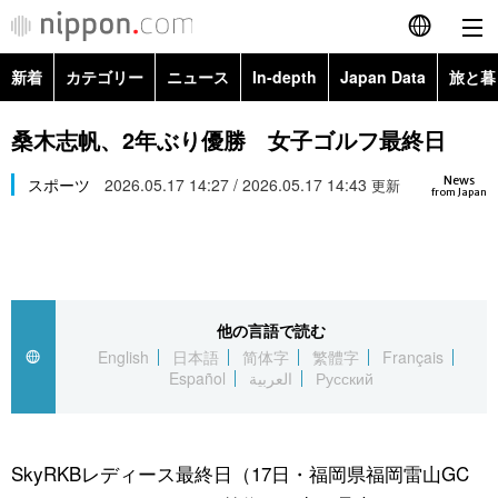
新着
カテゴリー
ニュース
In-depth
Japan Data
旅と暮
English
政治・外交
Topics
桑木志帆、2年ぶり優勝 女子ゴルフ最終日
简体字
News
経済・ビジネス
スポーツ
2026.05.17 14:27 / 2026.05.17 14:43
Images
更新
繁體字
from Japan
カテゴリー
国際・海外
People
Français
政治・外交
ニュース
社会
東京
Español
他の言語で読む
経済・ビジネス
トップ
In-depth
文化
お知らせ
English
日本語
简体字
繁體字
Français
العربية
Español
العربية
Русский
国際
アーカイブ
Japan Data
科学・技術
Русский
社会
旅と暮らし
暮らし
SkyRKBレディース最終日（17日・福岡県福岡雷山GC