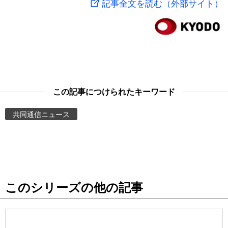
記事全文を読む（外部サイト）
スポーツ・東京2020
文化
動画/Live
科学・技術
Books
暮らし
Cinema
この記事につけられたキーワード
スポーツ・東京2020
Topics
共同通信ニュース
Images
People
このシリーズの他の記事
東京
お知らせ