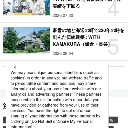
4
実績を下回る
2026.07.30
豪雪の地と海辺の町で220年の時を
5
刻んだ伝統建築 : WITH
KAMAKURA（鎌倉・長谷）
2026.08.04
もっと見る
注目のキーワード
共同通信ニュース
気象・災害
災害
避難所