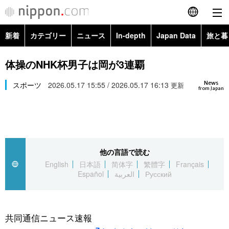
新着
カテゴリー
ニュース
In-depth
Japan Data
旅と暮
English
政治・外交
Topics
体操のNHK杯男子は岡が3連覇
简体字
News
経済・ビジネス
スポーツ
2026.05.17 15:55 / 2026.05.17 16:13
Images
更新
繁體字
from Japan
カテゴリー
国際・海外
People
Français
政治・外交
ニュース
社会
東京
Español
他の言語で読む
経済・ビジネス
トップ
In-depth
文化
お知らせ
English
日本語
简体字
繁體字
Français
العربية
Español
العربية
Русский
国際
アーカイブ
Japan Data
科学・技術
Русский
社会
旅と暮らし
暮らし
共同通信ニュース速報