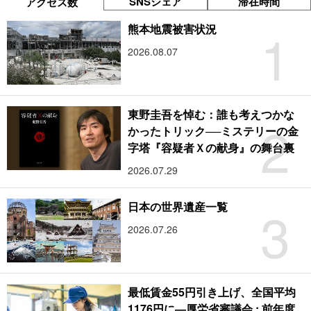
SNSシェア
滞在時間
アクセス数
1
熊本地震被害状況
2026.08.07
東野圭吾を悼む：誰も考えつかな
2
かったトリック──ミステリーの金
字塔『容疑者Ｘの献身』の舞台裏
2026.07.29
3
日本の世界遺産一覧
2026.07.26
最低賃金55円引き上げ、全国平均
1176円に―厚労省審議会 : 前年度