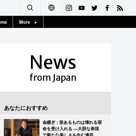
ema
More
English
Topics
简体字
Images
News
繁體字
People
Français
from Japan
東京
Español
お知らせ
العربية
あなたにおすすめ
Русский
金継ぎ : 形あるものは壊れる宿
命を受け入れる ―大胆な表現
で新たな美しさを生む漆芸修