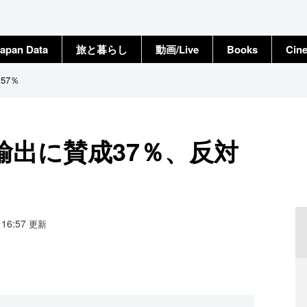
apan Data
旅と暮らし
動画/Live
Books
Cin
57％
輸出に賛成37％、反対
7 16:57
更新