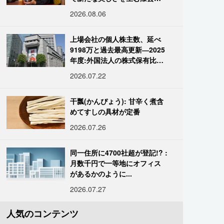
復師・末崎広樹
2026.08.06
上場会社の個人株主数、延べ
9198万と過去最高更新―2025
年度:外国法人の株式保有比率
は34.7%に
2026.07.22
干瓢(かんぴょう): 甘辛く煮含
めてすしの具材が定番
2026.07.26
同一住所に4700社超が登記!? :
月数千円で一等地にオフィス
があるかのように...
2026.07.27
人気のコンテンツ