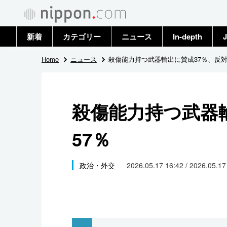
新着
カテゴリー
ニュース
In-depth
J
政治・外交
トップ
Home
ニュース
殺傷能力持つ武器輸出に賛成37％、反対
経済・ビジネス
アーカイブ
殺傷能力持つ武器
国際
57％
社会
文化
政治・外交
2026.05.17 16:42 / 2026.05.1
科学・技術
暮らし