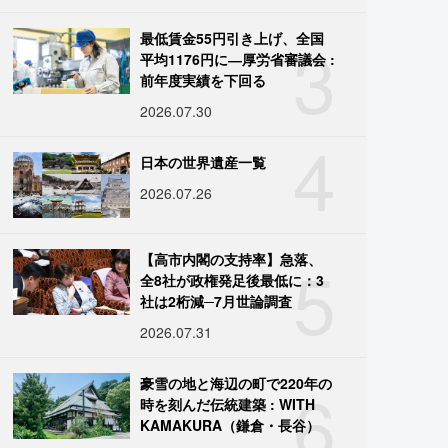
3
最低賃金55円引き上げ、全国
平均1176円に―厚労省審議会 :
前年度実績を下回る
2026.07.30
4
日本の世界遺産一覧
2026.07.26
5
【高市内閣の支持率】急落、
全8社が政権発足後最低に：3
社は2桁減─7月世論調査
2026.07.31
6
豪雪の地と海辺の町で220年の
時を刻んだ伝統建築 : WITH
KAMAKURA（鎌倉・長谷）