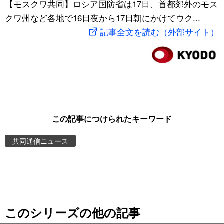
【モスクワ共同】ロシア国防省は17日、首都郊外のモス
スポーツ・東京2020
文化
動画/Live
クワ州など各地で16日夜から17日朝にかけてウク...
記事全文を読む（外部サイト）
科学・技術
Books
暮らし
Cinema
スポーツ・東京2020
Topics
この記事につけられたキーワード
Images
共同通信ニュース
People
東京
このシリーズの他の記事
お知らせ