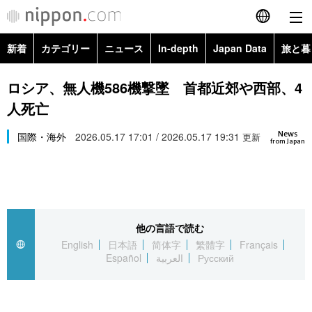
新着
カテゴリー
ニュース
In-depth
Japan Data
旅と暮
English
政治・外交
Topics
ロシア、無人機586機撃墜 首都近郊や西部、4
简体字
人死亡
経済・ビジネス
Images
繁體字
カテゴリー
News
国際・海外
2026.05.17 17:01 / 2026.05.17 19:31
更新
from Japan
国際・海外
People
Français
政治・外交
ニュース
社会
東京
Español
経済・ビジネス
トップ
In-depth
文化
お知らせ
العربية
他の言語で読む
English
日本語
简体字
繁體字
Français
国際
アーカイブ
Japan Data
科学・技術
Español
العربية
Русский
Русский
社会
旅と暮らし
暮らし