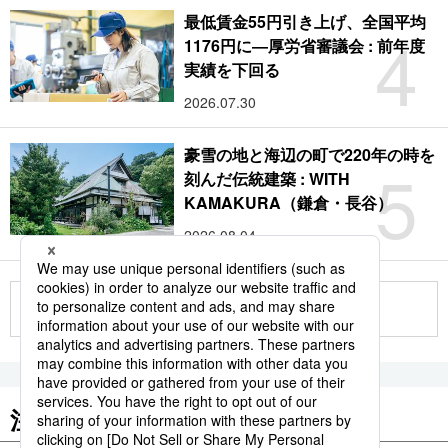
最低賃金55円引き上げ、全国平均
4
1176円に―厚労省審議会 : 前年度
実績を下回る
2026.07.30
豪雪の地と海辺の町で220年の時を
5
刻んだ伝統建築 : WITH
KAMAKURA（鎌倉・長谷）
2026.08.04
もっと見る
注目のキーワード