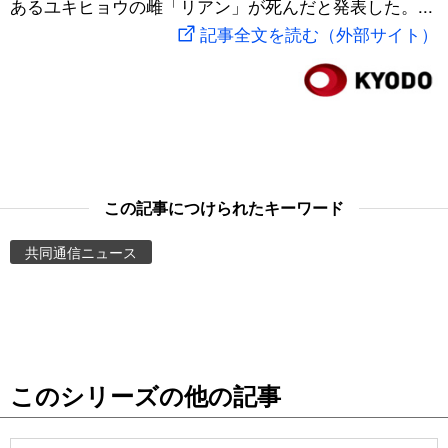
あるユキヒョウの雌「リアン」が死んだと発表した。...
スポーツ・東京2020
文化
動画/Live
記事全文を読む（外部サイト）
科学・技術
Books
暮らし
Cinema
スポーツ・東京2020
Topics
この記事につけられたキーワード
共同通信ニュース
Images
People
東京
このシリーズの他の記事
お知らせ