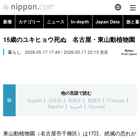
新着
カテゴリー
ニュース
In-depth
Japan Data
旅と暮
English
政治・外交
Topics
15歳のユキヒョウ死ぬ 名古屋・東山動植物園
简体字
News
経済・ビジネス
暮らし
2026.05.17 17:49 / 2026.05.17 22:13
Images
更新
繁體字
from Japan
カテゴリー
国際・海外
People
Français
政治・外交
ニュース
社会
東京
Español
他の言語で読む
経済・ビジネス
トップ
In-depth
文化
お知らせ
English
日本語
简体字
繁體字
Français
العربية
Español
العربية
Русский
国際
アーカイブ
Japan Data
科学・技術
Русский
社会
旅と暮らし
暮らし
東山動植物園（名古屋市千種区）は17日、絶滅の恐れが