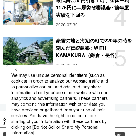
最低賃金55円引き上げ、全国平均
4
1176円に―厚労省審議会 : 前年度
実績を下回る
2026.07.30
豪雪の地と海辺の町で220年の時を
5
刻んだ伝統建築 : WITH
KAMAKURA（鎌倉・長谷）
2026.08.04
もっと見る
注目のキーワード