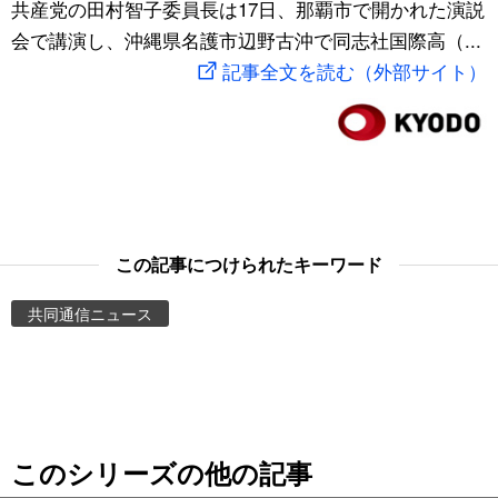
共産党の田村智子委員長は17日、那覇市で開かれた演説
スポーツ・東京2020
文化
動画/Live
会で講演し、沖縄県名護市辺野古沖で同志社国際高（...
記事全文を読む（外部サイト）
科学・技術
Books
暮らし
Cinema
スポーツ・東京2020
Topics
この記事につけられたキーワード
Images
共同通信ニュース
People
東京
このシリーズの他の記事
お知らせ