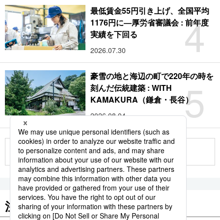
最低賃金55円引き上げ、全国平均
4
1176円に―厚労省審議会 : 前年度
実績を下回る
2026.07.30
豪雪の地と海辺の町で220年の時を
5
刻んだ伝統建築 : WITH
KAMAKURA（鎌倉・長谷）
2026.08.04
もっと見る
注目のキーワード