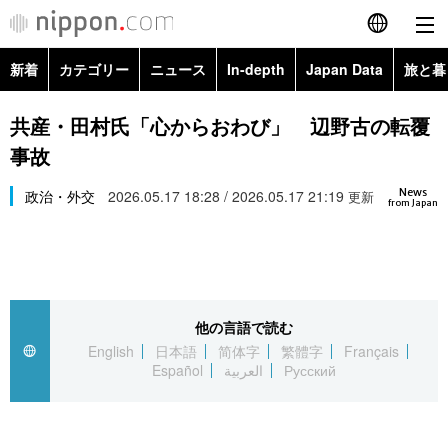
新着
カテゴリー
ニュース
In-depth
Japan Data
旅と暮
English
政治・外交
Topics
共産・田村氏「心からおわび」 辺野古の転覆
简体字
事故
経済・ビジネス
Images
繁體字
カテゴリー
News
政治・外交
2026.05.17 18:28 / 2026.05.17 21:19
更新
from Japan
国際・海外
People
Français
政治・外交
ニュース
社会
東京
Español
経済・ビジネス
トップ
In-depth
文化
お知らせ
العربية
他の言語で読む
English
日本語
简体字
繁體字
Français
国際
アーカイブ
Japan Data
科学・技術
Español
العربية
Русский
Русский
社会
旅と暮らし
暮らし