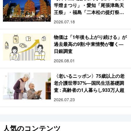
竿燈まつり」・愛知「尾張津島天
王祭」・福島「二本松の提灯祭
り」:おびただしい灯火が夜空を照
2026.07.18
らす光の祭典
物価は「1年後も上がり続ける」が
過去最高の9割:中東情勢が響く―
日銀調査
2026.08.01
〈老いるニッポン〉75歳以上の老
老介護世帯37%―国民生活基礎調
査 : 高齢者の1人暮らし933万人超
2026.07.23
人気のコンテンツ