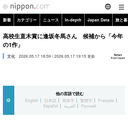
新着
カテゴリー
ニュース
In-depth
Japan Data
旅と暮
English
政治・外交
Topics
高校生直木賞に逢坂冬馬さん 候補から「今年
简体字
の1作」
経済・ビジネス
Images
繁體字
カテゴリー
News
文化
2026.05.17 18:59 / 2026.05.17 19:15
更新
from Japan
国際・海外
People
Français
政治・外交
ニュース
社会
東京
Español
経済・ビジネス
トップ
In-depth
文化
お知らせ
العربية
他の言語で読む
English
日本語
简体字
繁體字
Français
国際
アーカイブ
Japan Data
科学・技術
Español
العربية
Русский
Русский
社会
旅と暮らし
暮らし