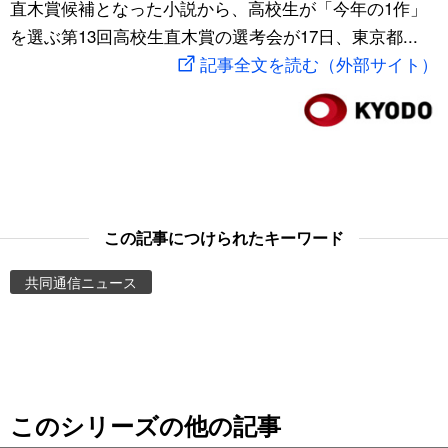
直木賞候補となった小説から、高校生が「今年の1作」
スポーツ・東京2020
文化
動画/Live
を選ぶ第13回高校生直木賞の選考会が17日、東京都...
記事全文を読む（外部サイト）
科学・技術
Books
暮らし
Cinema
スポーツ・東京2020
Topics
この記事につけられたキーワード
Images
共同通信ニュース
People
東京
このシリーズの他の記事
お知らせ