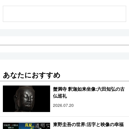
公式SNS
あなたにおすすめ
蟹満寺 釈迦如来坐像:六田知弘の古
仏巡礼
2026.07.20
東野圭吾の世界:活字と映像の幸福