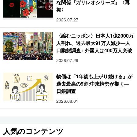
な関係『ガリレオシリーズ』〈再
掲〉
2026.07.27
〈縮むニッポン〉日本人1億2000万
人割れ、過去最大91万人減少―人
口動態調査 : 外国人は400万人突破
2026.07.29
物価は「1年後も上がり続ける」が
過去最高の9割:中東情勢が響く―
日銀調査
2026.08.01
人気のコンテンツ