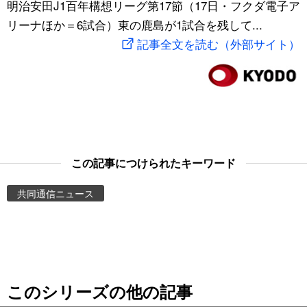
明治安田J1百年構想リーグ第17節（17日・フクダ電子ア
スポーツ・東京2020
文化
動画/Live
リーナほか＝6試合）東の鹿島が1試合を残して...
記事全文を読む（外部サイト）
科学・技術
Books
暮らし
Cinema
スポーツ・東京2020
Topics
この記事につけられたキーワード
Images
共同通信ニュース
People
東京
このシリーズの他の記事
お知らせ