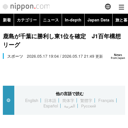
新着
カテゴリー
ニュース
In-depth
Japan Data
旅と暮
English
政治・外交
Topics
鹿島が千葉に勝利し東1位を確定 J1百年構想
简体字
リーグ
経済・ビジネス
Images
繁體字
カテゴリー
News
スポーツ
2026.05.17 19:04 / 2026.05.17 21:49
更新
from Japan
国際・海外
People
Français
政治・外交
ニュース
社会
東京
Español
経済・ビジネス
トップ
In-depth
文化
お知らせ
العربية
他の言語で読む
English
日本語
简体字
繁體字
Français
国際
アーカイブ
Japan Data
科学・技術
Español
العربية
Русский
Русский
社会
旅と暮らし
暮らし