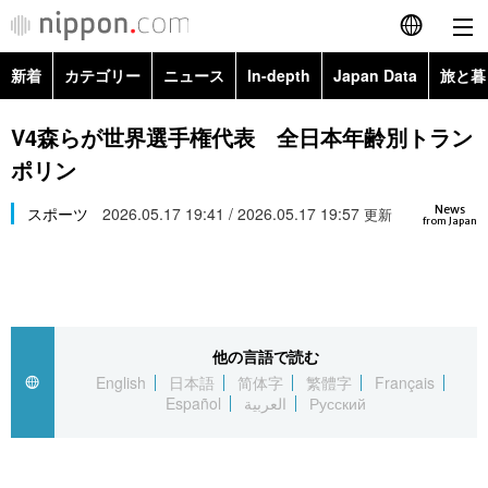
新着
カテゴリー
ニュース
In-depth
Japan Data
旅と暮
English
政治・外交
Topics
V4森らが世界選手権代表 全日本年齢別トラン
简体字
ポリン
経済・ビジネス
Images
繁體字
カテゴリー
News
スポーツ
2026.05.17 19:41 / 2026.05.17 19:57
更新
from Japan
国際・海外
People
Français
政治・外交
ニュース
社会
東京
Español
経済・ビジネス
トップ
In-depth
文化
お知らせ
العربية
他の言語で読む
English
日本語
简体字
繁體字
Français
国際
アーカイブ
Japan Data
科学・技術
Español
العربية
Русский
Русский
社会
旅と暮らし
暮らし