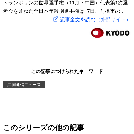
トランポリンの世界選手権（11月・中国）代表第1次選
スポーツ・東京2020
文化
動画/Live
考会を兼ねた全日本年齢別選手権は17日、前橋市の...
記事全文を読む（外部サイト）
科学・技術
Books
暮らし
Cinema
スポーツ・東京2020
Topics
この記事につけられたキーワード
Images
共同通信ニュース
People
東京
このシリーズの他の記事
お知らせ