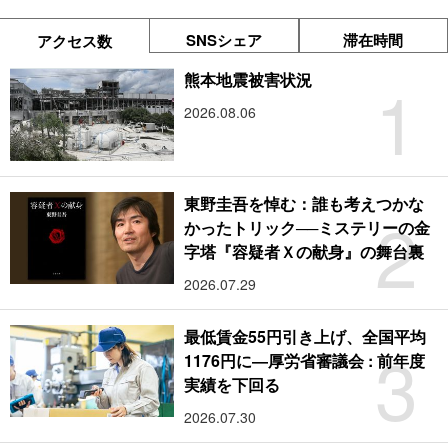
SNSシェア
滞在時間
アクセス数
1
熊本地震被害状況
2026.08.06
東野圭吾を悼む：誰も考えつかな
2
かったトリック──ミステリーの金
字塔『容疑者Ｘの献身』の舞台裏
2026.07.29
最低賃金55円引き上げ、全国平均
3
1176円に―厚労省審議会 : 前年度
実績を下回る
2026.07.30