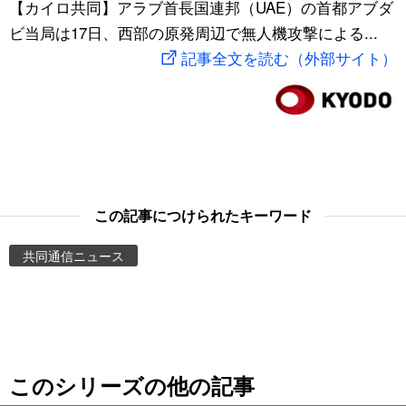
【カイロ共同】アラブ首長国連邦（UAE）の首都アブダ
スポーツ・東京2020
文化
動画/Live
ビ当局は17日、西部の原発周辺で無人機攻撃による...
記事全文を読む（外部サイト）
科学・技術
Books
暮らし
Cinema
スポーツ・東京2020
Topics
この記事につけられたキーワード
Images
共同通信ニュース
People
東京
このシリーズの他の記事
お知らせ