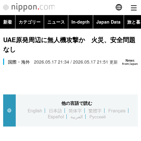
新着
カテゴリー
ニュース
In-depth
Japan Data
旅と暮
English
政治・外交
Topics
UAE原発周辺に無人機攻撃か 火災、安全問題
简体字
なし
経済・ビジネス
Images
繁體字
カテゴリー
News
国際・海外
2026.05.17 21:34 / 2026.05.17 21:51
更新
from Japan
国際・海外
People
Français
政治・外交
ニュース
社会
東京
Español
経済・ビジネス
トップ
In-depth
文化
お知らせ
العربية
他の言語で読む
English
日本語
简体字
繁體字
Français
国際
アーカイブ
Japan Data
科学・技術
Español
العربية
Русский
Русский
社会
旅と暮らし
暮らし