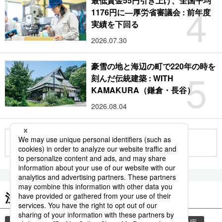
最低賃金55円引き上げ、全国平均
4
1176円に―厚労省審議会 : 前年度
実績を下回る
2026.07.30
豪雪の地と海辺の町で220年の時を
5
刻んだ伝統建築 : WITH
KAMAKURA（鎌倉・長谷）
2026.08.04
もっと見る
注目のキーワード