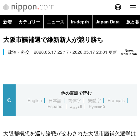
新着
カテゴリー
ニュース
In-depth
Japan Data
旅と暮
English
政治・外交
Topics
大阪市議補選で維新新人が競り勝ち
简体字
News
経済・ビジネス
政治・外交
2026.05.17 22:17 / 2026.05.17 23:01
Images
更新
繁體字
from Japan
カテゴリー
国際・海外
People
Français
政治・外交
ニュース
社会
東京
Español
他の言語で読む
経済・ビジネス
トップ
In-depth
文化
お知らせ
English
日本語
简体字
繁體字
Français
العربية
Español
العربية
Русский
国際
アーカイブ
Japan Data
科学・技術
Русский
社会
旅と暮らし
暮らし
大阪都構想を巡り論戦が交わされた大阪市議補欠選挙は